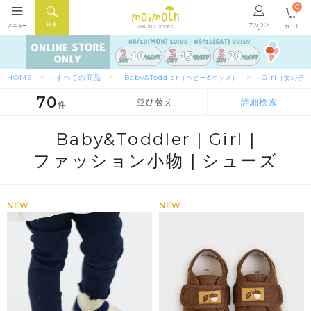
0
アカウン
検索
メニュー
カート
ONLINE STORE
ト
HOME
すべての商品
Baby&Toddler
Girl
（ベビー&キッズ）
（女の子
70
並び替え
詳細検索
件
人気順
新着順
価格が安い順
Baby&Toddler |
Girl |
ファッション小物 |
シューズ
NEW
NEW