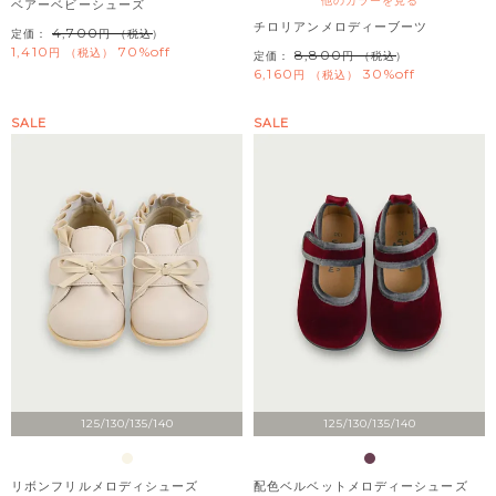
他のカラーを見る
ベアーベビーシューズ
チロリアンメロディーブーツ
4,700
定価：
（税込）
1,410
70%off
税込
8,800
定価：
（税込）
6,160
30%off
税込
SALE
SALE
125/130/135/140
125/130/135/140
リボンフリルメロディシューズ
配色ベルベットメロディーシューズ