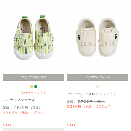
125/130/140/150
125/130/135/140
他のカラーを見る
ブルーベリーメロディシューズ
ストライプシューズ
7,700
定価：
（税込）
5,390
30%off
税込
7,920
定価：
（税込）
3,960
50%off
税込
SALE
SALE