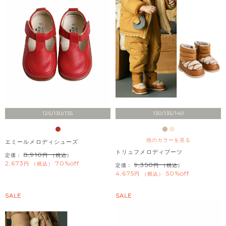
125/130/135
130/135/140
他のカラーを見る
エミールメロディシューズ
トリュフメロディブーツ
8,910
定価：
（税込）
2,673
70%off
税込
9,350
定価：
（税込）
4,675
50%off
税込
SALE
SALE