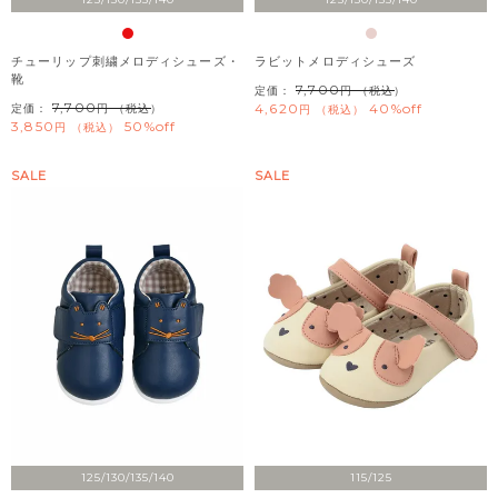
チューリップ刺繍メロディシューズ・
ラビットメロディシューズ
靴
7,700
定価：
（税込）
7,700
4,620
40%off
定価：
（税込）
税込
3,850
50%off
税込
SALE
SALE
125/130/135/140
115/125