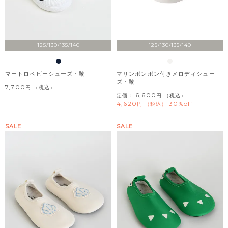
125/130/135/140
125/130/135/140
マートロベビーシューズ・靴
マリンポンポン付きメロディシュー
ズ・靴
7,700
税込
6,600
定価：
（税込）
4,620
30%off
税込
SALE
SALE