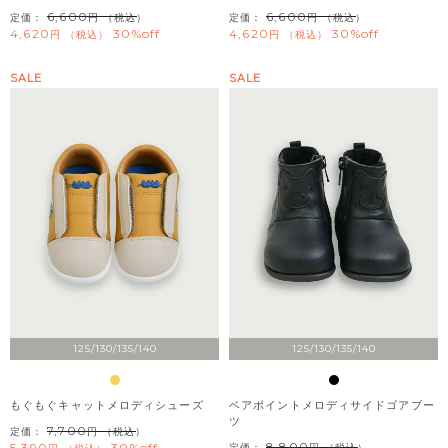
6,600
6,600
定価：
（税込）
定価：
（税込）
4,620
30%off
4,620
30%off
税込
税込
SALE
SALE
125/130/135/140
125/130/135/140
もぐもぐキャットメロディシューズ
ベアポイントメロディサイドゴアブー
ツ
7,700
定価：
（税込）
8,800
5,390
30%off
定価：
（税込）