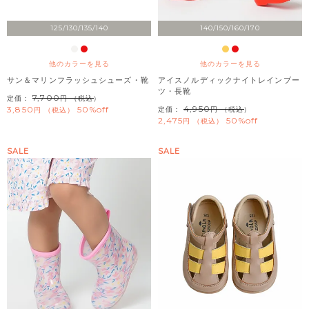
125/130/135/140
140/150/160/170
他のカラーを見る
他のカラーを見る
サン＆マリンフラッシュシューズ・靴
アイスノルディックナイトレインブー
ツ・長靴
7,700
定価：
（税込）
4,950
3,850
50%off
定価：
（税込）
税込
2,475
50%off
税込
SALE
SALE