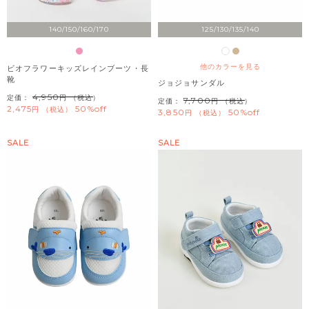
140/150/160/170
125/130/135/140
他のカラーを見る
ビオフラワーキッズレインブーツ・長
靴
ジョジョサンダル
4,950
定価：
（税込）
7,700
定価：
（税込）
2,475
50%off
税込
3,850
50%off
税込
SALE
SALE