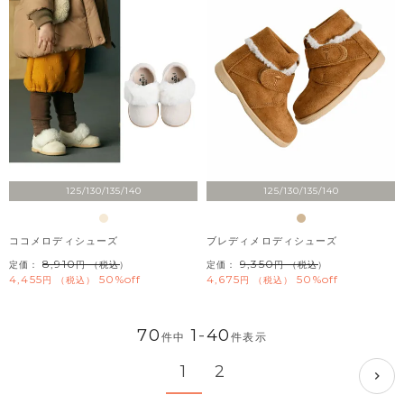
125/130/135/140
125/130/135/140
ココメロディシューズ
ブレディメロディシューズ
8,910
9,350
定価：
（税込）
定価：
（税込）
4,455
50%off
4,675
50%off
税込
税込
70
1
-
40
件中
件表示
1
2