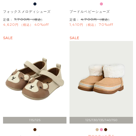
フォックスメロディシューズ
プードルベビーシューズ
7,700
4,700
定価：
（税込）
定価：
（税込）
4,620
40%off
1,410
70%off
税込
税込
SALE
SALE
115/125
125/130/135/140/150