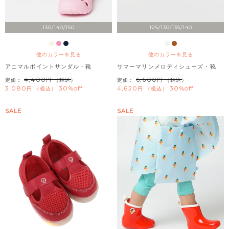
130/140/150
125/130/135/140
他のカラーを見る
他のカラーを見る
アニマルポイントサンダル・靴
サマーマリンメロディシューズ・靴
4,400
6,600
定価：
（税込）
定価：
（税込）
3,080
30%off
4,620
30%off
税込
税込
SALE
SALE