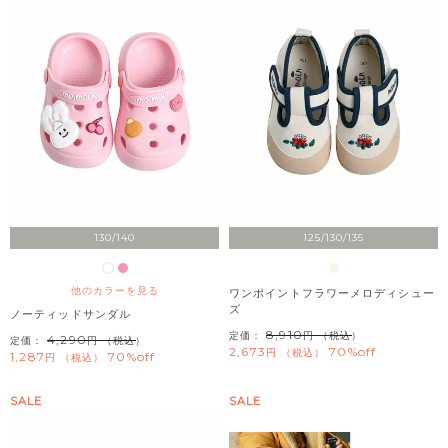
130/140
125/130/135
他のカラーを見る
ワンポイントフラワーメロディシュー
ズ
ノーティッドサンダル
8,910
定価：
（税込）
4,290
定価：
（税込）
2,673
70%off
税込
1,287
70%off
税込
SALE
SALE