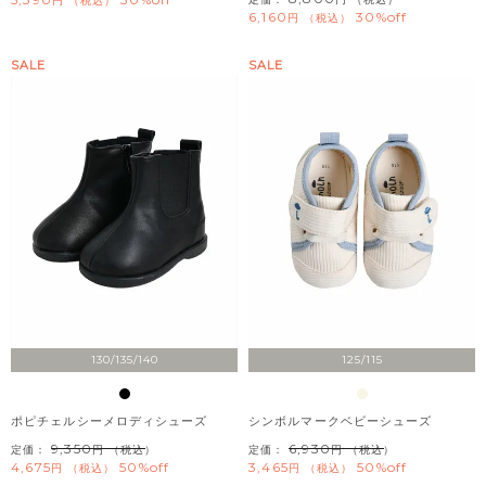
税込
6,160
30%off
税込
SALE
SALE
130/135/140
125/115
ポピチェルシーメロディシューズ
シンボルマークベビーシューズ
9,350
6,930
定価：
（税込）
定価：
（税込）
4,675
50%off
3,465
50%off
税込
税込