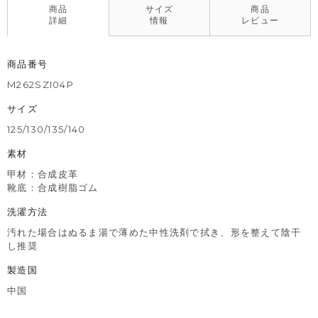
干し推奨いたします。
商品
サイズ
商品
※撮影･モニター環境等により実際の商品の色味と異なって見える
詳細
情報
レビュー
場合がございます。
商品番号
M262SZI04P
サイズ
125/130/135/140
素材
甲材：合成皮革
靴底：合成樹脂ゴム
洗濯方法
汚れた場合はぬるま湯で薄めた中性洗剤で拭き、形を整えて陰干
し推奨
製造国
中国