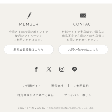
MEMBER
CONTACT
会員さまはお得なポイントや
外部サイトや実店舗でご購入の
便利な
マイページを
商品不良や
在庫などは各店舗に
ご利用いただけます。
お問い合わせください。
新規会員登録はこちら
お問い合わせはこちら
チューリップジャガードセットア
【セットアップ】鹿の子半袖ポロ
ベーシックカラー7分袖Tシャツ
【セットアップ】サマードロップ
ベリー＆フラワーフリル半袖ワン
【吸汗速乾】【セットアップ】リ
【セットアップ】ギンガムセーラ
【セットアップ】クロコ＆ボート
ップ
シャツ＆パンツ
ショルダートップス&ショートパ
ピース
ボンカラー幾何学柄半袖トップス
ーカラー半袖トップス＆ハーフパ
ボーダー柄フレンチスリーブTシ
495
円
（税込）
ンツ
&パンツ
ンツ
ャツ＆パン
2,970
3,300
2,750
円
円
（税込）
（税込）
円
（税込）
2,695
2,475
2,750
2,200
円
（税込）
円
円
円
（税込）
（税込）
（税込）
ご利用ガイド
運営会社
ご利用規約
特定商取引法に基づく表記
プライバシーポリシー
copyright © 2020 by
子供服の通販HANSAEDREAMS Co.,Ltd.