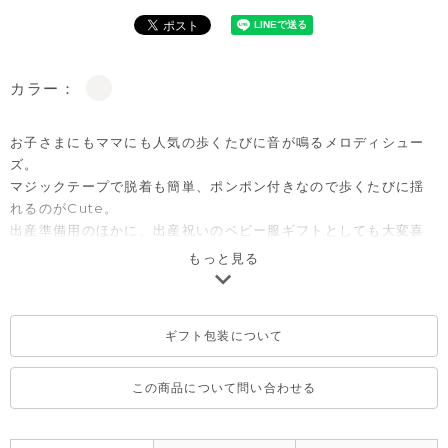
カラー：
お子さまにもママにも人気の歩くたびに音が鳴るメロディシュー
ズ。
マジックテープで脱着も簡単、ポンポン付きなので歩くたびに揺
れるのがCute。
出産準備用のほかに、出産祝いのベビー服ギフトとしても大変喜
ばれるアイテムです。
もっと見る
※サイズによって音の有り/無しの仕様が異なります。
125（12.5cm）-135（13.5ｃｍ）サイズ：音あり、140（14.0ｃ
ギフト包装について
ｍ）サイズ：音無し（音が鳴らない仕様）
※メロディシューズはお子様が、履いて歩いた際に音が鳴るよう
に設計されております。また、体重や重心位置により鳴りにくい
この商品について問い合わせる
場合もございますので、予めご了承ください。
※汚れた場合はぬるま湯で薄めた中性洗剤で拭き、形を整えて陰