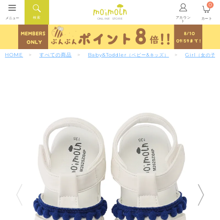
0
アカウン
検索
メニュー
カート
ONLINE STORE
ト
HOME
すべての商品
Baby&Toddler
Girl
（ベビー&キッズ）
（女の子