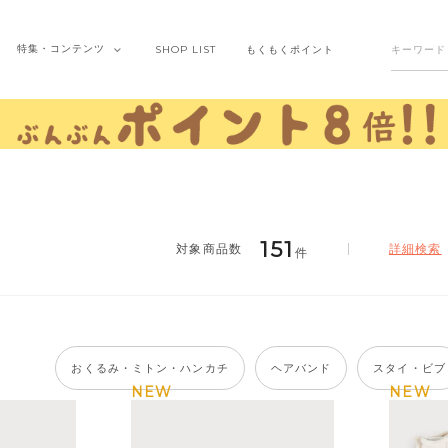
特集・
コンテンツ
SHOP
LIST
もくもく
ポイント
151
詳細検索
件
おくるみ・ミトン・ハンカチ
ヘアバンド
スタイ・ビブ
NEW
NEW