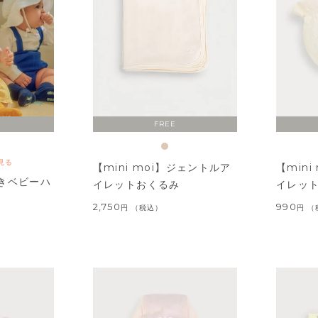
FREE
見る
【mini moi】ジェントルア
【min
きベビーハ
イレットおくるみ
イレッ
2,750
990
税込