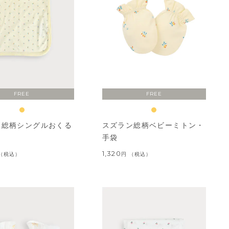
FREE
FREE
ン総柄シングルおくる
スズラン総柄ベビーミトン・
手袋
1,320
税込
税込