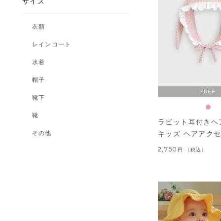
サイズ
衣類
レインコート
水着
帽子
FREE
靴下
靴
ラビット耳付きヘ
キッズ ヘアアク
その他
2,750
税込