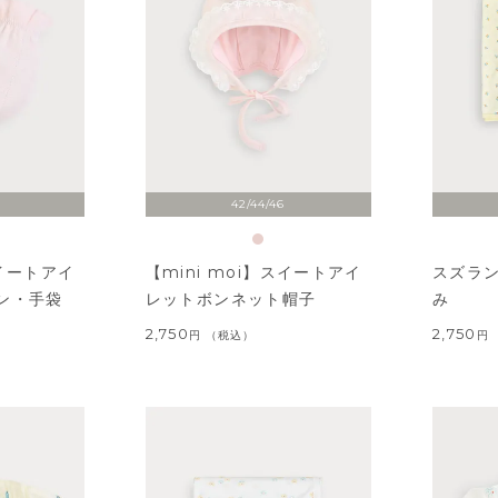
42/44/46
スイートアイ
【mini moi】スイートアイ
スズラ
ン・手袋
レットボンネット帽子
み
2,750
2,750
税込