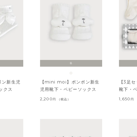
8
リボン新生児
【mini moi】ポンポン新生
【3足
ックス
児用靴下・ベビーソックス
靴下・
2,200
1,650
税込