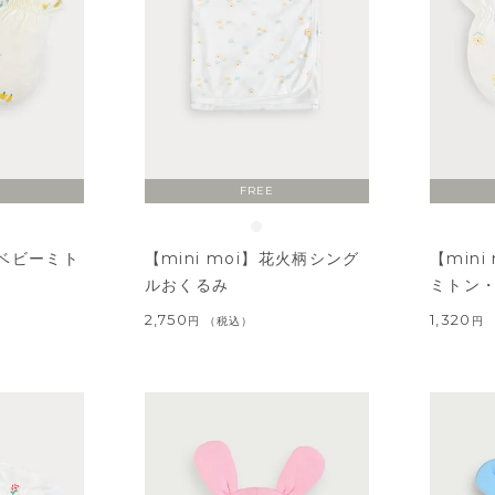
FREE
ベビーミト
【mini moi】花火柄シング
【min
ルおくるみ
ミトン
2,750
1,320
税込