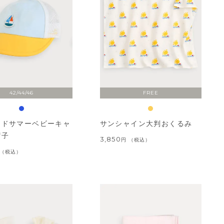
42/44/46
FREE
ンドサマーベビーキャ
サンシャイン大判おくるみ
帽子
3,850
税込
税込