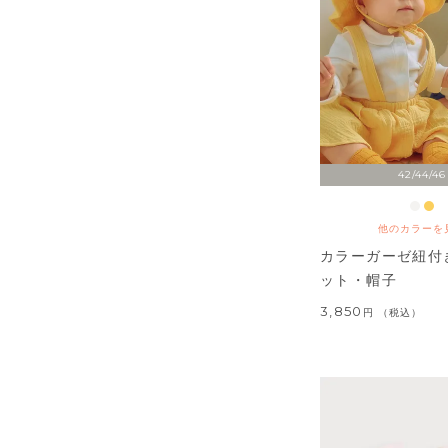
42/44/46
他のカラーを
カラーガーゼ紐付
ット・帽子
3,850
税込