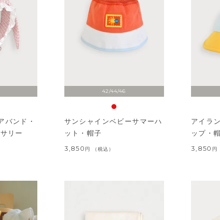
42/44/46
アバンド・
サンシャインベビーサマーハ
アイラ
セサリー
ット・帽子
ップ・
3,850
3,850
税込