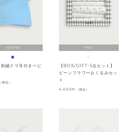
42/44/46
FREE
ト刺繍クマ耳付きベビ
【BOX/GIFT･5点セット】
ビーンフラワーおくるみセッ
ト
税込
4,400
税込