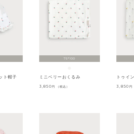
75*100
ット帽子
ミニベリーおくるみ
トゥイ
3,850
3,850
税込