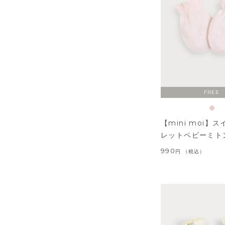
FREE
【mini moi】
レットベビーミト
990
税込