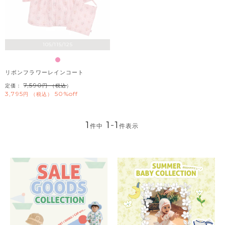
105/115/125
リボンフラワーレインコート
7,590
定価：
（税込）
3,795
50%off
税込
1
1
-
1
件中
件表示