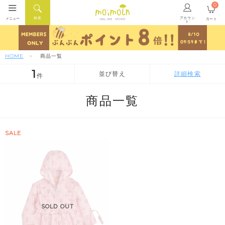
0
アカウン
検索
メニュー
カート
ONLINE STORE
ト
HOME
商品一覧
1
並び替え
詳細検索
件
人気順
新着順
価格が安い順
商品一覧
SALE
SOLD OUT