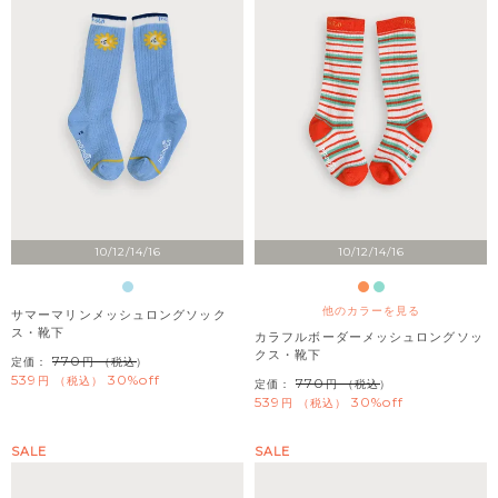
10/12/14/16
10/12/14/16
他のカラーを見る
サマーマリンメッシュロングソック
ス・靴下
カラフルボーダーメッシュロングソッ
クス・靴下
770
定価：
（税込）
539
30%off
税込
770
定価：
（税込）
539
30%off
税込
SALE
SALE