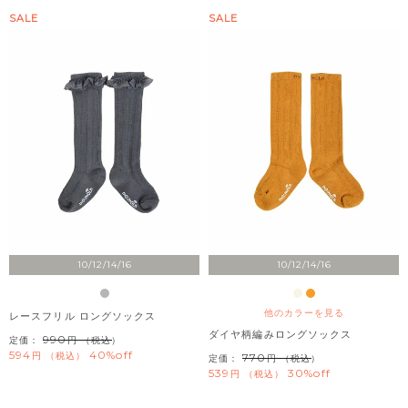
SALE
SALE
10/12/14/16
10/12/14/16
他のカラーを見る
レースフリル ロングソックス
ダイヤ柄編みロングソックス
990
定価：
（税込）
594
40%off
税込
770
定価：
（税込）
539
30%off
税込