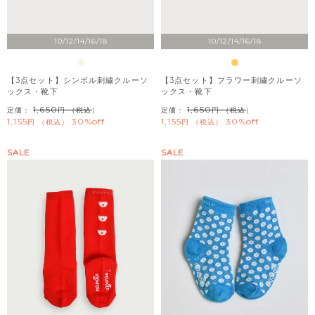
10/12/14/16/18
10/12/14/16/18
【3点セット】シンボル刺繍クルーソ
【3点セット】フラワー刺繍クルーソ
ックス・靴下
ックス・靴下
1,650
1,650
定価：
（税込）
定価：
（税込）
1,155
30%off
1,155
30%off
税込
税込
SALE
SALE