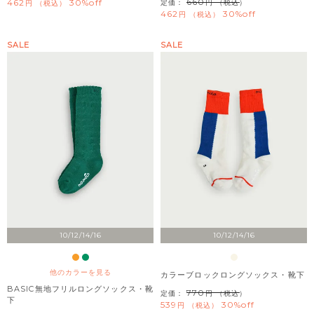
660
462
30%off
定価：
（税込）
税込
462
30%off
税込
SALE
SALE
10/12/14/16
10/12/14/16
他のカラーを見る
カラーブロックロングソックス・靴下
BASIC無地フリルロングソックス・靴
770
定価：
（税込）
下
539
30%off
税込