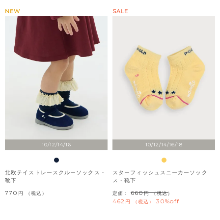
NEW
SALE
10/12/14/16
10/12/14/16/18
北欧テイストレースクルーソックス・
スターフィッシュスニーカーソック
靴下
ス・靴下
770
660
税込
定価：
（税込）
462
30%off
税込