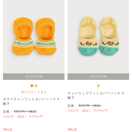
10/12/14/16
10/12/14/16
他のカラーを見る
チューリップフットカバーソックス・
靴下
カラーラインフットカバーソックス・
靴下
660
定価：
（税込）
462
30%off
税込
660
定価：
（税込）
462
30%off
税込
SALE
SALE