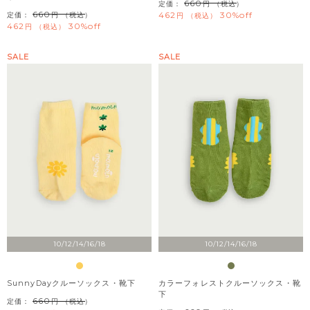
660
定価：
（税込）
660
462
30%off
定価：
（税込）
税込
462
30%off
税込
SALE
SALE
10/12/14/16/18
10/12/14/16/18
SunnyDayクルーソックス・靴下
カラーフォレストクルーソックス・靴
下
660
定価：
（税込）