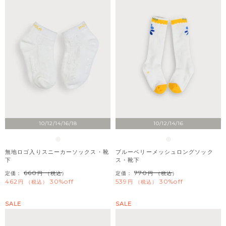
10/12/14/16/18
10/12/14/16
無地ロゴ入りスニーカーソックス・靴
ブルーベリーメッシュロングソック
下
ス・靴下
660
770
定価：
（税込）
定価：
（税込）
462
30%off
539
30%off
税込
税込
SALE
SALE