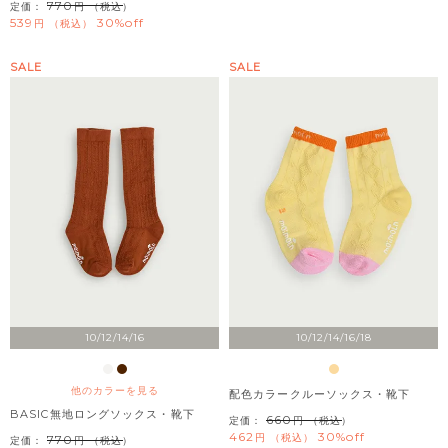
770
定価：
（税込）
539
30%off
税込
SALE
SALE
10/12/14/16
10/12/14/16/18
他のカラーを見る
配色カラークルーソックス・靴下
BASIC無地ロングソックス・靴下
660
定価：
（税込）
462
30%off
税込
770
定価：
（税込）