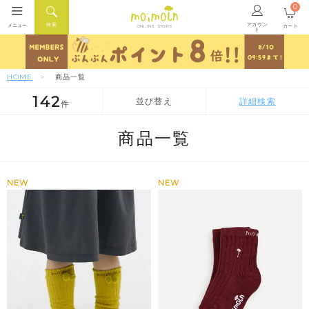
0
アカウン
検索
メニュー
カート
ONLINE STORE
ト
HOME
商品一覧
142
並び替え
詳細検索
件
人気順
新着順
価格が安い順
商品一覧
NEW
NEW