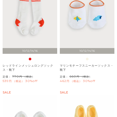
10/12/14/16
10/12/14/16
レッドラインメッシュロングソック
マリンモチーフスニーカーソックス・
ス・靴下
靴下
770
660
定価：
（税込）
定価：
（税込）
539
30%off
462
30%off
税込
税込
SALE
SALE