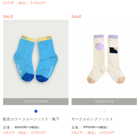
539
30%off
税込
SALE
SALE
10/12/14/16/18
10/12/14/16
配色カラークルーソックス・靴下
サークルロングソックス
660
770
定価：
（税込）
定価：
（税込）
462
30%off
462
40%off
税込
税込