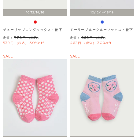
10/12/14/16
10/12/14/16/18
チューリップロングソックス・靴下
モーリーブルークルーソックス・靴下
770
660
定価：
（税込）
定価：
（税込）
539
30%off
462
30%off
税込
税込
SALE
SALE