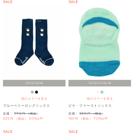
SALE
SALE
10/12/14/16
10/12/14/16/18
他のカラーを見る
他のカラーを見る
ブルーベリーロングソックス
ピケ・ファーストソックス
770
530
定価：
（税込）
定価：
（税込）
539
30%off
159
70%off
税込
税込
SALE
SALE