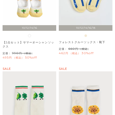
10/12/14/16
10/12/14/16/18
フォレストクルーソックス・靴下
【2点セット】サマーオーシャンソッ
クス
660
定価：
（税込）
990
462
30%off
定価：
（税込）
税込
495
50%off
税込
SALE
SALE