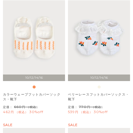
10/12/14/16
10/12/14/16
カラーウェーブフットカバーソック
ベリーレースフットカバーソックス・
ス・靴下
靴下
660
770
定価：
（税込）
定価：
（税込）
462
30%off
539
30%off
税込
税込
SALE
SALE