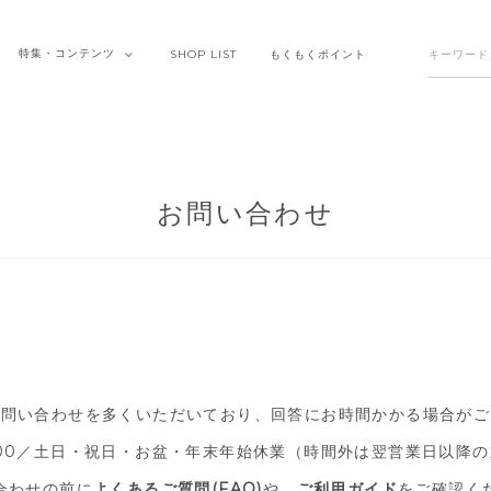
特集・
コンテンツ
SHOP
LIST
もくもく
ポイント
お問い合わせ
お問い合わせを多くいただいており、
回答にお時間かかる場合がご
7:00／土日・祝日・お盆・年末年始休業
（時間外は翌営業日以降の
合わせの前に
よくあるご質問(FAQ)
や、
ご利用ガイド
をご確認く