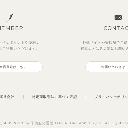
MEMBER
CONTA
お得なポイントや
便利な
外部サイトや実店舗でご購
を
ご利用いただけます。
在庫などは各店舗に
お問い
会員登録はこちら
お問い合わせは
運営会社
特定商取引法に基づく表記
プライバシーポリ
ight © 2020 by
子供服の通販HANSAEDREAMS Co.,Ltd.
All right re