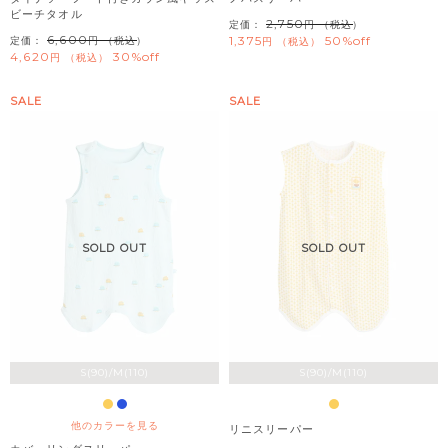
ビーチタオル
2,750
定価：
（税込）
6,600
1,375
50%off
定価：
（税込）
税込
4,620
30%off
税込
SALE
SALE
SOLD OUT
SOLD OUT
S(90)/M(110)
S(90)/M(110)
他のカラーを見る
リニスリーパー