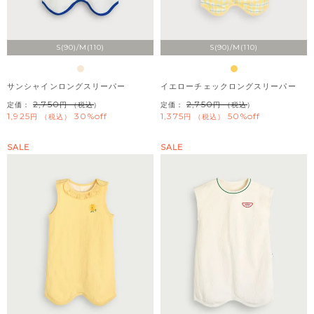
S(90)/M(110)
S(90)/M(110)
サンシャインロングスリーパー
イエローチェックロングスリーパー
2,750
2,750
定価：
（税込）
定価：
（税込）
1,925
30%off
1,375
50%off
税込
税込
SALE
SALE