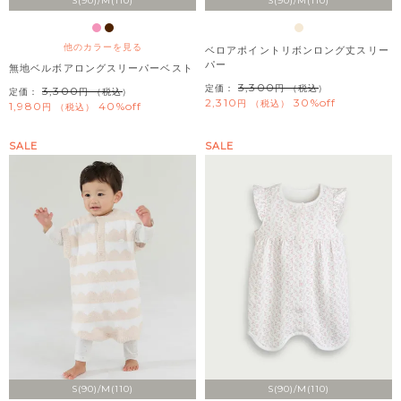
S(90)/M(110)
S(90)/M(110)
他のカラーを見る
ベロアポイントリボンロング丈スリー
パー
無地ベルボアロングスリーパーベスト
3,300
定価：
（税込）
3,300
定価：
（税込）
2,310
30%off
税込
1,980
40%off
税込
SALE
SALE
S(90)/M(110)
S(90)/M(110)