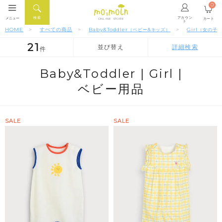
0
アカウン
検索
メニュー
カート
ONLINE STORE
ト
HOME
すべての商品
Baby&Toddler
Girl
（ベビー&キッズ）
（女の子
21
並び替え
詳細検索
件
人気順
新着順
価格が安い順
Baby&Toddler |
Girl |
ベビー用品
SALE
SALE