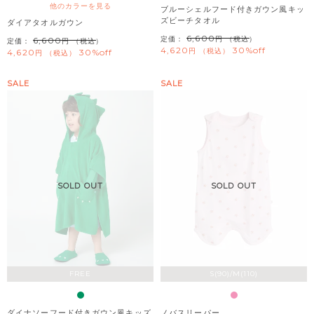
他のカラーを見る
ブルーシェルフード付きガウン風キッ
ズビーチタオル
ダイアタオルガウン
6,600
定価：
（税込）
6,600
定価：
（税込）
4,620
30%off
税込
4,620
30%off
税込
SALE
SALE
SOLD OUT
SOLD OUT
FREE
S(90)/M(110)
ダイナソーフード付きガウン風キッズ
ノバスリーパー