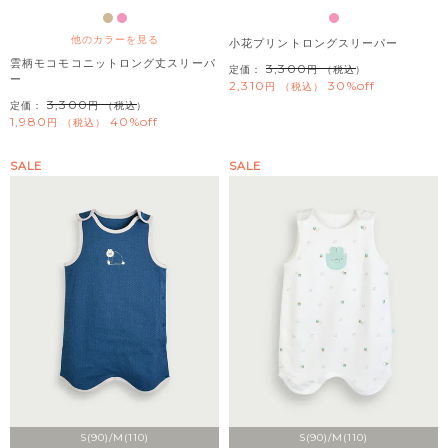
他のカラーを見る
小花プリントロングスリーパー
雲柄モコモコニットロング丈スリーパ
3,300
定価：
（税込）
ー
2,310
30%off
税込
3,300
定価：
（税込）
1,980
40%off
税込
SALE
SALE
S(90)/M(110)
S(90)/M(110)