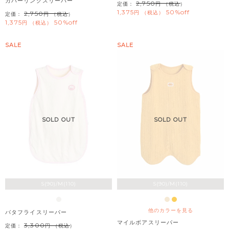
カバーリングスリーパー
2,750
定価：
（税込）
1,375
50%off
税込
2,750
定価：
（税込）
1,375
50%off
税込
SALE
SALE
SOLD OUT
SOLD OUT
S(90)/M(110)
S(90)/M(110)
他のカラーを見る
バタフライスリーパー
マイルボアスリーパー
3,300
定価：
（税込）