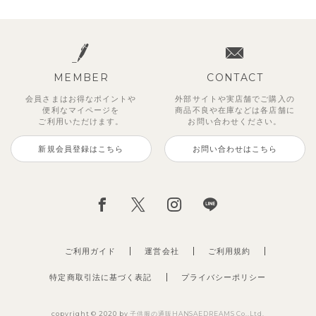
MEMBER
CONTACT
会員さまはお得なポイントや
外部サイトや実店舗でご購入の
便利な
マイページを
商品不良や
在庫などは各店舗に
ご利用いただけます。
お問い合わせください。
新規会員登録はこちら
お問い合わせはこちら
【セットアップ】サンシャイン＆
ベリー＆フラワーフリル半袖ワン
【セットアップ】レトロダイヤモ
【セットアップ】サマードロップ
【吸汗速乾】【セットアップ】リ
【セットアップ】ギンガムセーラ
【セットアップ】鹿の子半袖ポロ
【セットアップ】クロコ＆ボート
ボート半袖トップス&パンツ
ピース
スリン半袖トップス＆ショートパ
ショルダートップス&ショートパ
ボンカラー幾何学柄半袖トップス
ーカラー半袖トップス＆ハーフパ
シャツ＆パンツ
ボーダー柄フレンチスリーブTシ
ンツ
ンツ
&パンツ
ンツ
ャツ＆パン
2,750
2,750
3,300
円
円
（税込）
（税込）
円
（税込）
4,620
2,695
2,475
2,750
2,200
円
円
（税込）
（税込）
円
円
円
（税込）
（税込）
（税込）
ご利用ガイド
運営会社
ご利用規約
特定商取引法に基づく表記
プライバシーポリシー
copyright © 2020 by
子供服の通販HANSAEDREAMS Co.,Ltd.