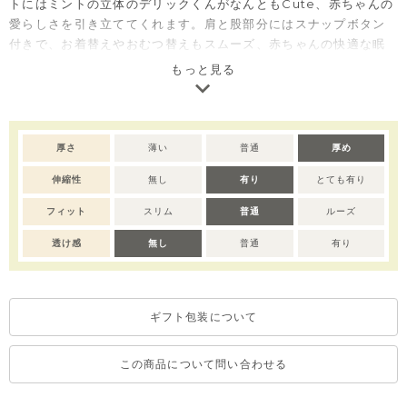
トにはミントの立体のデリックくんがなんともCute、赤ちゃんの
愛らしさを引き立ててくれます。肩と股部分にはスナップボタン
付きで、お着替えやおむつ替えもスムーズ、赤ちゃんの快適な眠
りをサポートします。コットン素材の商品は、着心地・肌へのや
もっと見る
さしさ・快適性に優れた、毎日着たくなる安心素材です。肌ざわ
りの良い生地で、季節を問わずお使いいただけます。
注意）こちらの商品は全サイズ、「肩開き/股下ボタン」となりま
厚さ
薄い
普通
厚め
すので予めご了承ください。
伸縮性
無し
有り
とても有り
フィット
スリム
普通
ルーズ
透け感
無し
普通
有り
ギフト包装について
この商品について問い合わせる