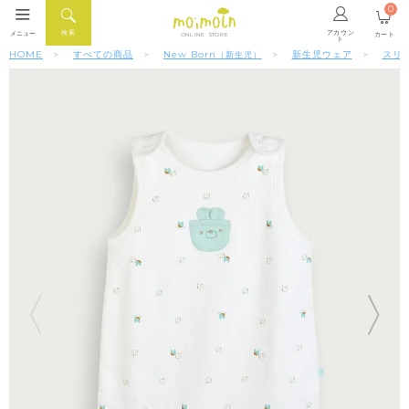
0
アカウン
検索
メニュー
カート
ONLINE STORE
ト
HOME
すべての商品
New Born
新生児ウェア
スリ
（新生児）