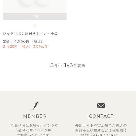
S/M
レッドリボン紐付きミトン・手袋
4,950
定価：
（税込）
3,465
30%off
税込
3
1
-
3
件中
件表示
MEMBER
CONTACT
会員さまはお得なポイントや
外部サイトや実店舗でご購入の
便利な
マイページを
商品不良や
在庫などは各店舗に
ご利用いただけます。
お問い合わせください。