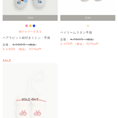
S/M
S/M
他のカラーを見る
ベイリームスタン手袋
ベアラビット紐付きミトン・手袋
4,950
定価：
（税込）
2,475
50%off
税込
4,950
定価：
（税込）
3,465
30%off
税込
SALE
SOLD OUT