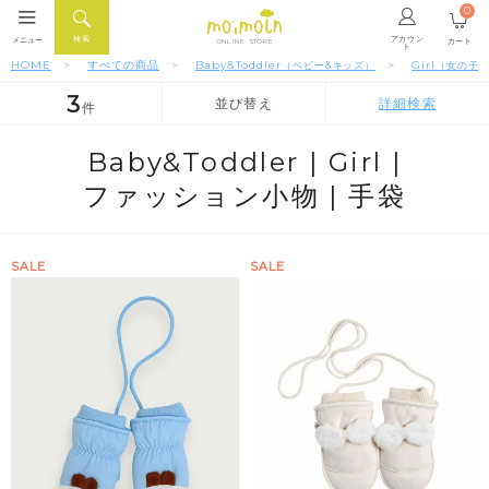
0
アカウン
検索
メニュー
カート
ONLINE STORE
ト
HOME
すべての商品
Baby&Toddler
Girl
（ベビー&キッズ）
（女の子
3
並び替え
詳細検索
件
人気順
新着順
価格が安い順
Baby&Toddler |
Girl |
ファッション小物 |
手袋
SALE
SALE