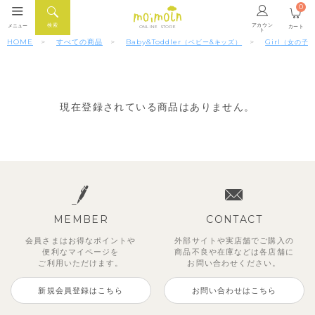
0
アカウン
検索
メニュー
カート
ONLINE STORE
ト
HOME
すべての商品
Baby&Toddler
Girl
（ベビー&キッズ）
（女の子
現在登録されている商品はありません。
MEMBER
CONTACT
会員さまはお得なポイントや
外部サイトや実店舗でご購入の
便利な
マイページを
商品不良や
在庫などは各店舗に
ご利用いただけます。
お問い合わせください。
新規会員登録はこちら
お問い合わせはこちら