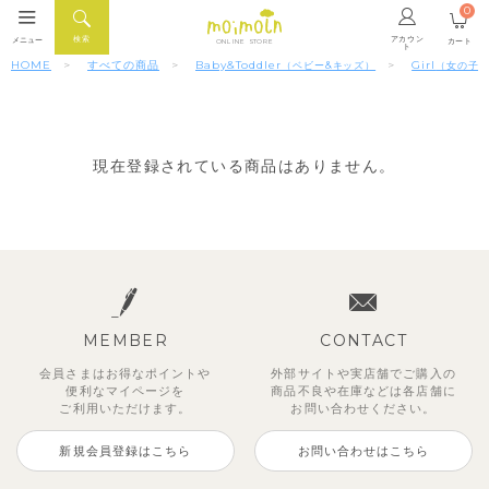
0
アカウン
検索
メニュー
カート
ONLINE STORE
ト
HOME
すべての商品
Baby&Toddler
Girl
（ベビー&キッズ）
（女の子
現在登録されている商品はありません。
MEMBER
CONTACT
会員さまはお得なポイントや
外部サイトや実店舗でご購入の
便利な
マイページを
商品不良や
在庫などは各店舗に
ご利用いただけます。
お問い合わせください。
新規会員登録はこちら
お問い合わせはこちら