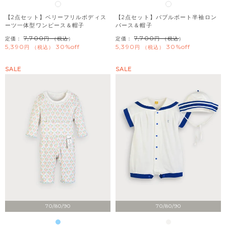
【2点セット】ベリーフリルボディス
【2点セット】バブルボート半袖ロン
ーツ一体型ワンピース＆帽子
パース＆帽子
7,700
7,700
定価：
（税込）
定価：
（税込）
5,390
30%off
5,390
30%off
税込
税込
SALE
SALE
70/80/90
70/80/90