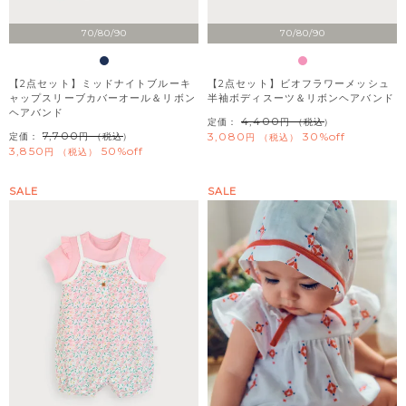
70/80/90
70/80/90
【2点セット】ミッドナイトブルーキ
【2点セット】ビオフラワーメッシュ
ャップスリーブカバーオール＆リボン
半袖ボディスーツ＆リボンヘアバンド
ヘアバンド
4,400
定価：
（税込）
7,700
3,080
30%off
定価：
（税込）
税込
3,850
50%off
税込
SALE
SALE