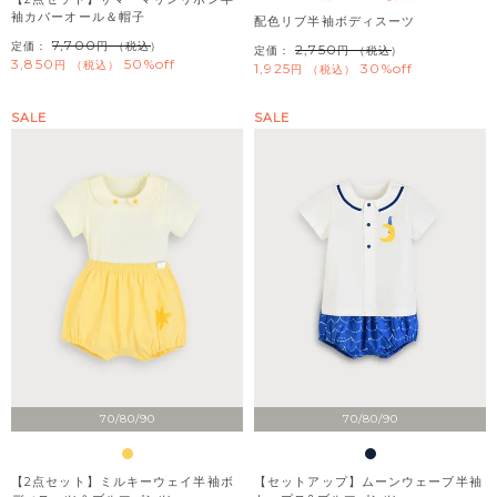
袖カバーオール＆帽子
配色リブ半袖ボディスーツ
7,700
定価：
（税込）
2,750
定価：
（税込）
3,850
50%off
税込
1,925
30%off
税込
SALE
SALE
70/80/90
70/80/90
【2点セット】ミルキーウェイ半袖ボ
【セットアップ】ムーンウェーブ半袖