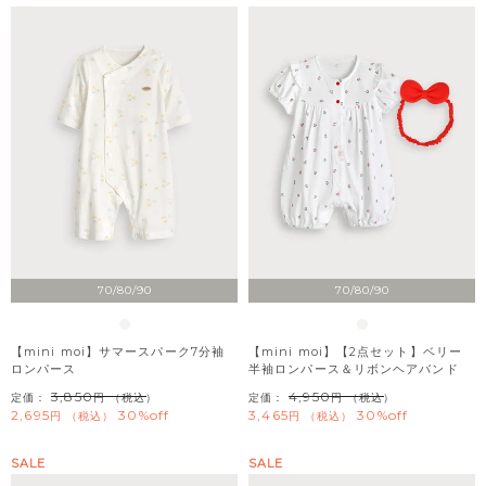
70/80/90
70/80/90
【mini moi】サマースパーク7分袖
【mini moi】【2点セット】ベリー
ロンパース
半袖ロンパース＆リボンヘアバンド
3,850
4,950
定価：
（税込）
定価：
（税込）
2,695
30%off
3,465
30%off
税込
税込
SALE
SALE