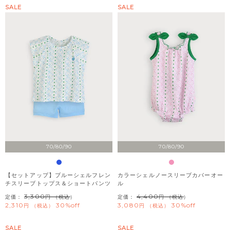
SALE
SALE
70/80/90
70/80/90
【セットアップ】ブルーシェルフレン
カラーシェルノースリーブカバーオー
チスリーブトップス＆ショートパンツ
ル
3,300
4,400
定価：
（税込）
定価：
（税込）
2,310
30%off
3,080
30%off
税込
税込
SALE
SALE