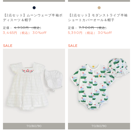
【2点セット】ムーンウェーブ半袖ボ
【2点セット】モダンストライプ半袖
ディスーツ＆帽子
ショートカバーオール＆帽子
4,950
7,700
定価：
（税込）
定価：
（税込）
3,465
30%off
5,390
30%off
税込
税込
SALE
SALE
70/80/90
70/80/90