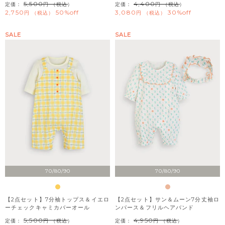
5,500
4,400
定価：
（税込）
定価：
（税込）
2,750
50%off
3,080
30%off
税込
税込
SALE
SALE
70/80/90
70/80/90
【2点セット】7分袖トップス＆イエロ
【2点セット】サン＆ムーン7分丈袖ロ
ーチェックキャミカバーオール
ンパース＆フリルヘアバンド
5,500
4,950
定価：
（税込）
定価：
（税込）