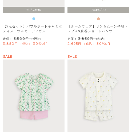
70/80/90
70/80/90
【2点セット】バブルボートキャミボ
【ルームウェア】サン＆ムーン半袖ト
ディスーツ＆カーディガン
ップス&腹巻ショートパンツ
5,500
3,850
定価：
（税込）
定価：
（税込）
3,850
30%off
2,695
30%off
税込
税込
SALE
SALE