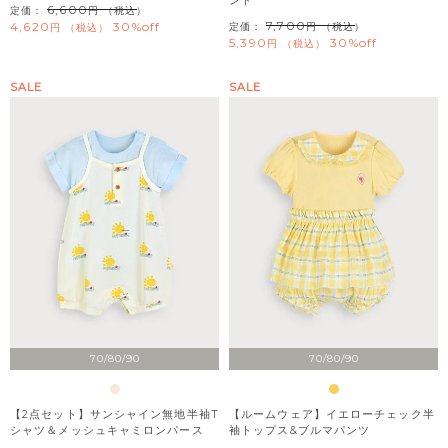
6,600
定価：
（税込）
7,700
4,620
30%off
定価：
（税込）
税込
5,390
30%off
税込
SALE
SALE
70/80/90
70/80/90
【2点セット】サンシャイン無地半袖T
【ルームウェア】イエローチェック半
シャツ＆メッシュキャミロンパース
袖トップス&ブルマパンツ