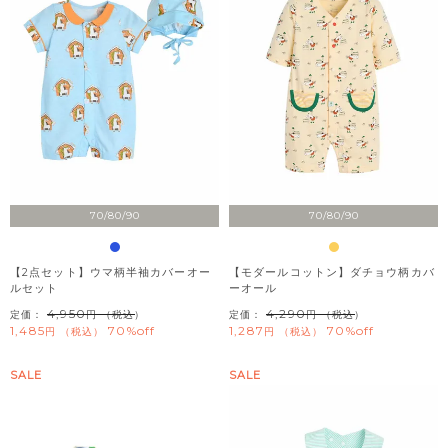
70/80/90
70/80/90
【2点セット】ウマ柄半袖カバーオー
【モダールコットン】ダチョウ柄カバ
ルセット
ーオール
4,950
4,290
定価：
（税込）
定価：
（税込）
1,485
70%off
1,287
70%off
税込
税込
SALE
SALE