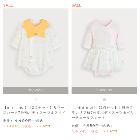
SALE
SALE
70/80/90
70/80/90
【mini moi】【2点セット】サマー
【mini moi】【2点セット】無地フ
スパーク7分袖ボディスーツ＆スタイ
ランリブ袖7分丈ボディスーツ＆ベリ
ーチュールスカート
4,400
定価：
（税込）
4,950
3,080
30%off
定価：
（税込）
税込
3,465
30%off
税込