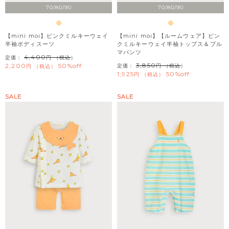
70/80/90
70/80/90
【mini moi】ピンクミルキーウェイ
【mini moi】【ルームウェア】ピン
半袖ボディスーツ
クミルキーウェイ半袖トップス＆ブル
マパンツ
4,400
定価：
（税込）
3,850
2,200
50%off
定価：
（税込）
税込
1,925
50%off
税込
SALE
SALE