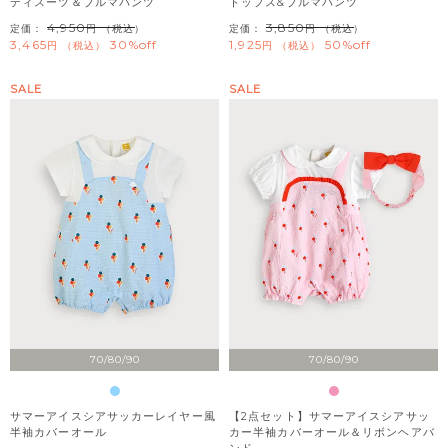
ディスーツ＆ブルマパンツ
トップス&ブルマパンツ
4,950
3,850
定価：
（税込）
定価：
（税込）
3,465
30%off
1,925
50%off
税込
税込
SALE
SALE
70/80/90
70/80/90
サマーアイスシアサッカーレイヤー風
【2点セット】サマーアイスシアサッ
半袖カバーオール
カー半袖カバーオール＆リボンヘアバ
ンド