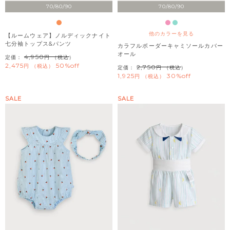
70/80/90
70/80/90
他のカラーを見る
【ルームウェア】ノルディックナイト
七分袖トップス&パンツ
カラフルボーダーキャミソールカバー
オール
4,950
定価：
（税込）
2,475
50%off
税込
2,750
定価：
（税込）
1,925
30%off
税込
SALE
SALE