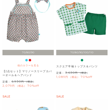
70/80/90
70/80/90/100/110
他のカラーを見る
スクエア半袖トップス＆パンツ
【2点セット】マリノースリーブカバ
3,630
定価：
（税込）
ーオール＆ヘアバンド
1,089
70%off
税込
6,930
定価：
（税込）
2,079
70%off
税込
SALE
SALE