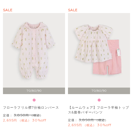
SALE
SALE
70/80/90
70/80/90
フローラフリル襟7分袖ロンパース
【ルームウェア】フローラ半袖トップ
ス&腹巻バギーパンツ
3,850
定価：
（税込）
3,850
2,695
30%off
定価：
（税込）
税込
2,695
30%off
税込