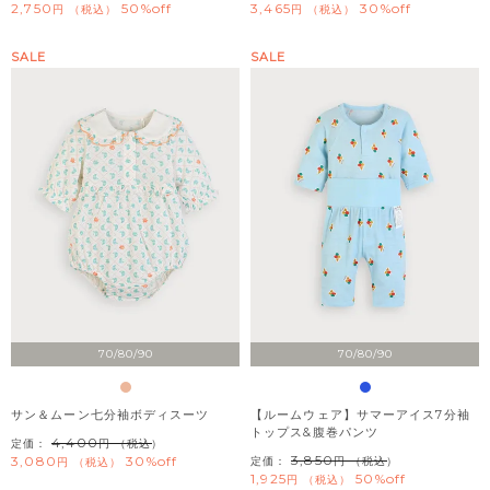
2,750
50%off
3,465
30%off
税込
税込
SALE
SALE
70/80/90
70/80/90
サン＆ムーン七分袖ボディスーツ
【ルームウェア】サマーアイス7分袖
トップス&腹巻パンツ
4,400
定価：
（税込）
3,850
3,080
30%off
定価：
（税込）
税込
1,925
50%off
税込