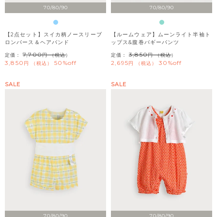
70/80/90
70/80/90
【2点セット】スイカ柄ノースリーブ
【ルームウェア】ムーンライト半袖ト
ロンパース＆ヘアバンド
ップス&腹巻バギーパンツ
7,700
3,850
定価：
（税込）
定価：
（税込）
3,850
50%off
2,695
30%off
税込
税込
SALE
SALE
70/80/90
70/80/90