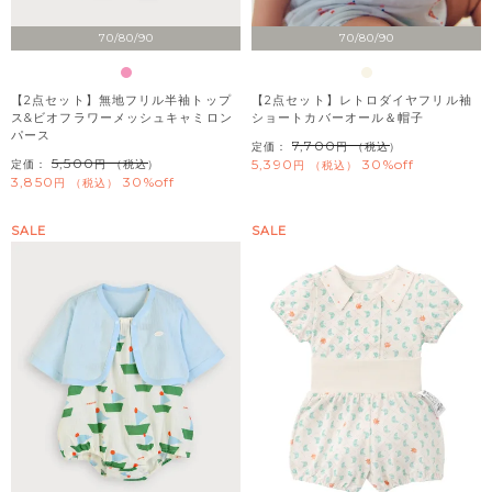
70/80/90
70/80/90
【2点セット】無地フリル半袖トップ
【2点セット】レトロダイヤフリル袖
ス&ビオフラワーメッシュキャミロン
ショートカバーオール＆帽子
パース
7,700
定価：
（税込）
5,500
5,390
30%off
定価：
（税込）
税込
3,850
30%off
税込
SALE
SALE