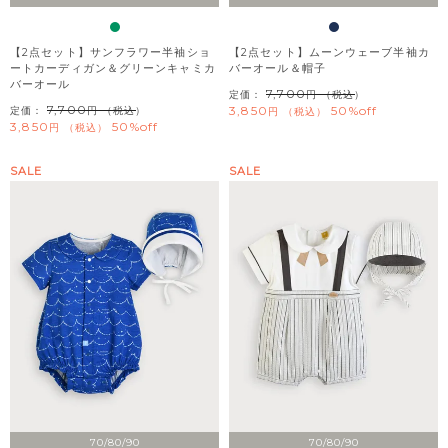
【2点セット】サンフラワー半袖ショ
【2点セット】ムーンウェーブ半袖カ
ートカーディガン＆グリーンキャミカ
バーオール＆帽子
バーオール
7,700
定価：
（税込）
7,700
3,850
50%off
定価：
（税込）
税込
3,850
50%off
税込
SALE
SALE
70/80/90
70/80/90