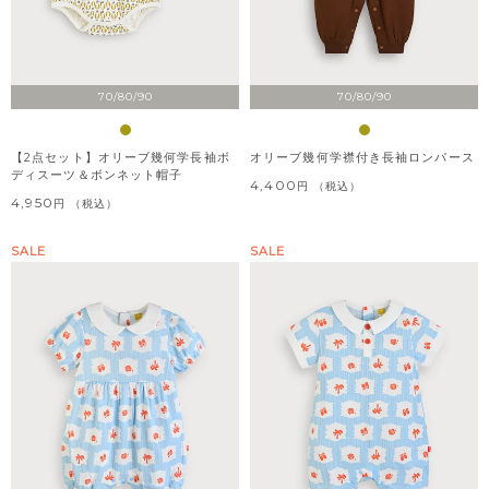
70/80/90
70/80/90
【2点セット】オリーブ幾何学長袖ボ
オリーブ幾何学襟付き長袖ロンパース
ディスーツ＆ボンネット帽子
4,400
税込
4,950
税込
SALE
SALE