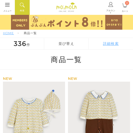
0
アカウン
検索
メニュー
カート
ONLINE STORE
ト
HOME
商品一覧
336
並び替え
詳細検索
件
人気順
新着順
価格が安い順
商品一覧
NEW
NEW