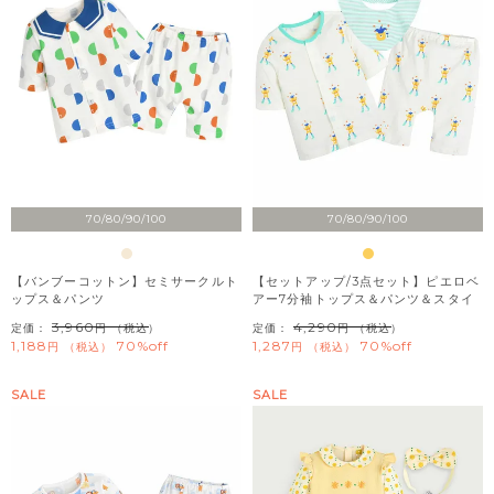
70/80/90/100
70/80/90/100
【バンブーコットン】セミサークルト
【セットアップ/3点セット】ピエロベ
ップス＆パンツ
アー7分袖トップス＆パンツ＆スタイ
3,960
4,290
定価：
（税込）
定価：
（税込）
1,188
70%off
1,287
70%off
税込
税込
SALE
SALE