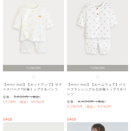
70/80/90
70/80/90
【mini moi】【セットアップ】サマ
【mini moi】【ルームウェア】ベリ
ースパーク7分袖トップス＆パンツ
ーフランシングル七分袖トップス&パ
ンツ
3,850
定価：
（税込）
4,400
1,925
50%off
定価：
（税込）
税込
3,080
30%off
税込
SALE
SALE