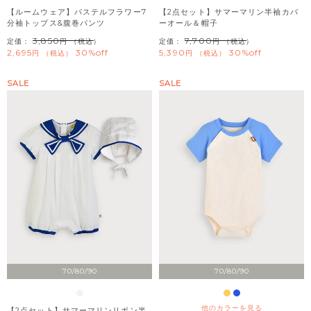
【ルームウェア】パステルフラワー7
【2点セット】サマーマリン半袖カバ
分袖トップス&腹巻パンツ
ーオール＆帽子
3,850
7,700
定価：
（税込）
定価：
（税込）
2,695
30%off
5,390
30%off
税込
税込
SALE
SALE
70/80/90
70/80/90
他のカラーを見る
【2点セット】サマーマリンリボン半