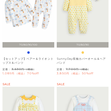
70/80/90/100
70/80/90
【セットアップ】ベアー＆ライオント
SunnyDay長袖カバーオール＆ヘア
ップス＆パンツ
バンド
3,630
7,700
定価：
（税込）
定価：
（税込）
1,089
70%off
3,850
50%off
税込
税込
SALE
SALE