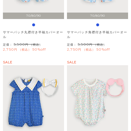
70/80/90
70/80/90
サマーパッチ丸襟付き半袖カバーオー
サマーパッチ角襟付き半袖カバーオー
ル
ル
5,500
5,500
定価：
（税込）
定価：
（税込）
2,750
50%off
2,750
50%off
税込
税込
SALE
SALE