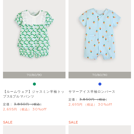
70/80/90
70/80/90
【ルームウェア】ジャスミン半袖トッ
サマーアイス半袖ロンパース
プス&ブルマパンツ
3,850
定価：
（税込）
3,850
2,695
30%off
定価：
（税込）
税込
2,695
30%off
税込
SALE
SALE