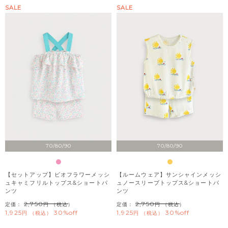
SALE
SALE
70/80/90
70/80/90
【セットアップ】ビオフラワーメッシ
【ルームウェア】サンシャインメッシ
ュキャミフリルトップス&ショートパ
ュノースリーブトップス&ショートパ
ンツ
ンツ
2,750
2,750
定価：
（税込）
定価：
（税込）
1,925
30%off
1,925
30%off
税込
税込