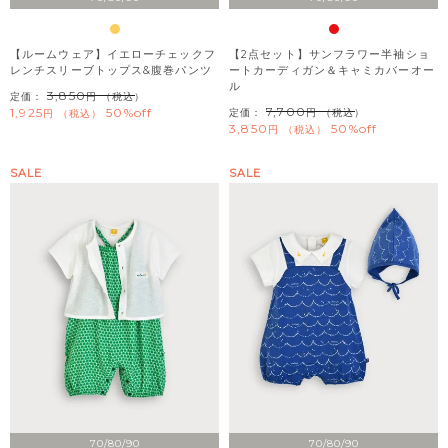
【ルームウェア】イエローチェックフ
【2点セット】サンフラワー半袖ショ
レンチスリーブトップス&腹巻パンツ
ートカーディガン＆キャミカバーオー
ル
3,850
定価：
（税込）
7,700
1,925
50%off
定価：
（税込）
税込
3,850
50%off
税込
SALE
SALE
70/80/90
70/80/90