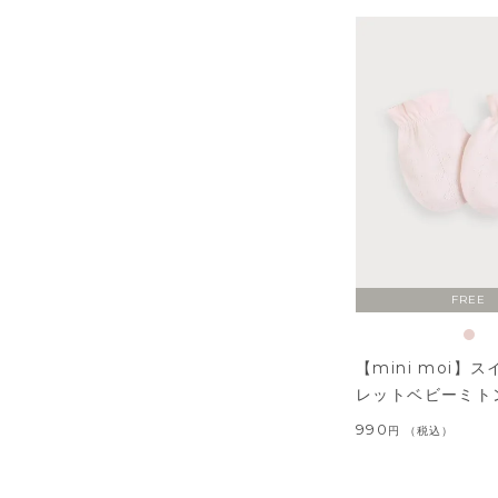
FREE
【mini moi】
レットベビーミト
990
税込