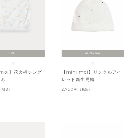
FREE
40/42/44
i moi】花火柄シング
【mini moi】リンクルアイ
るみ
レット新生児帽
2,750
税込
税込