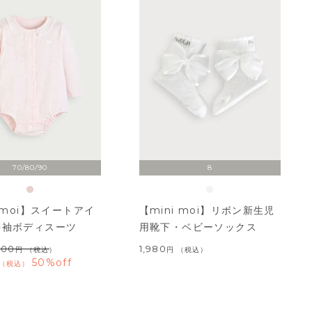
70/80/90
8
i moi】スイートアイ
【mini moi】リボン新生児
長袖ボディスーツ
用靴下・ベビーソックス
400
1,980
（税込）
税込
50%off
税込