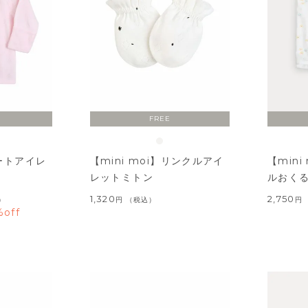
FREE
ハートアイレ
【mini moi】リンクルアイ
【min
レットミトン
ルおく
1,320
2,750
）
税込
%off