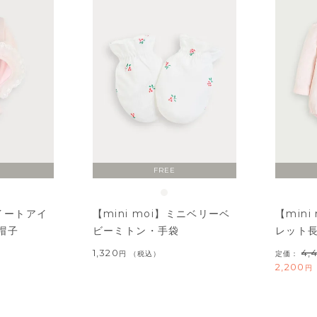
FREE
スイートアイ
【mini moi】ミニベリーベ
【min
帽子
ビーミトン・手袋
レット
1,320
4,
税込
定価：
2,200