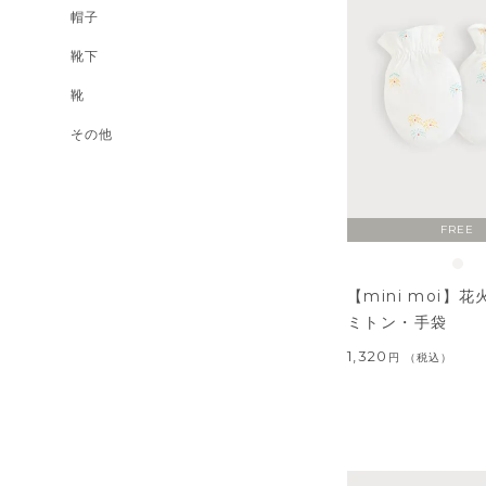
帽子
靴下
靴
その他
FREE
【mini moi】
ミトン・手袋
1,320
税込