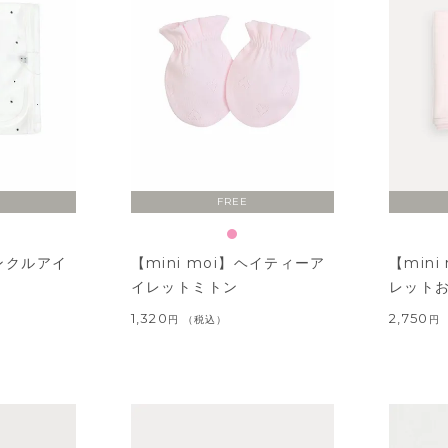
FREE
リンクルアイ
【mini moi】ヘイティーア
【min
イレットミトン
レット
1,320
2,750
税込