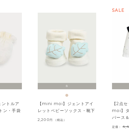
SALE
8
ジェントルア
【mini moi】ジェントアイ
【2点セ
トン・手袋
レットベビーソックス・靴下
moi】
パース
2,200
税込
4,
定価：