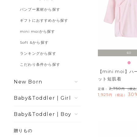
バンブー素材から探す
ギフトにおすすめから探す
mini moiから探す
Soft &から探す
60
ランキングから探す
こだわり条件から探す
【mini moi】
ット短肌着
New Born
2,750
定価：
（税込
30
1,925
税込
Girl
Boy
贈りもの