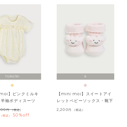
70/80/90
8
i moi】ピンクミルキ
【mini moi】スイートアイ
イ半袖ボディスーツ
レットベビーソックス・靴下
400
2,200
（税込）
税込
50%off
税込