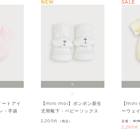
NEW
SALE
8
スイートアイ
【mini moi】ポンポン新生
【min
ン・手袋
児用靴下・ベビーソックス
ーウェ
2,200
4,
税込
定価：
2,200