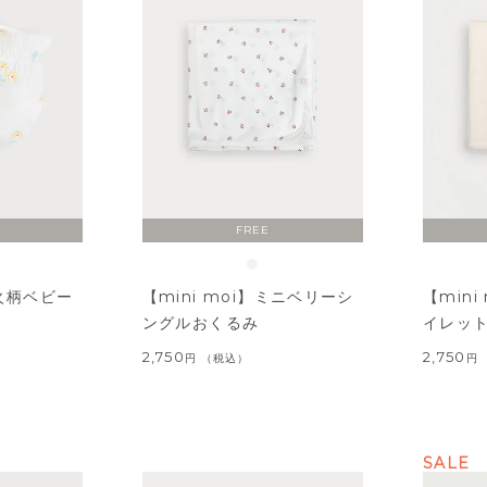
FREE
花火柄ベビー
【mini moi】ミニベリーシ
【min
ングルおくるみ
イレッ
2,750
2,750
税込
SALE