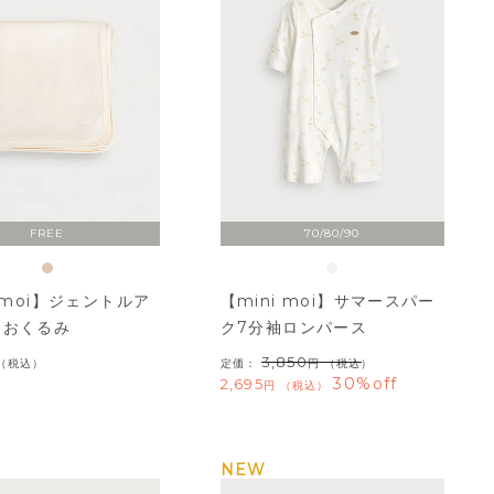
FREE
70/80/90
i moi】ジェントルア
【mini moi】サマースパー
トおくるみ
ク7分袖ロンパース
3,850
税込
定価：
（税込）
30%off
2,695
税込
NEW