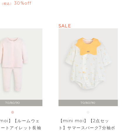
30%off
税込
SALE
70/80/90
70/80/90
i moi】【ルームウェ
【mini moi】【2点セッ
イートアイレット長袖
ト】サマースパーク7分袖ボ