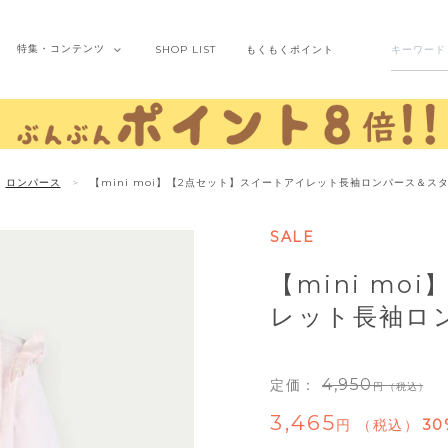
特集・
コンテンツ
SHOP
LIST
もくもく
ポイント
ロンパース
【mini moi】【2点セット】スイートアイレット長袖ロンパース＆ス
SALE
【mini m
レット長袖ロ
4,950
定価：
（税込）
3,465
税込
30