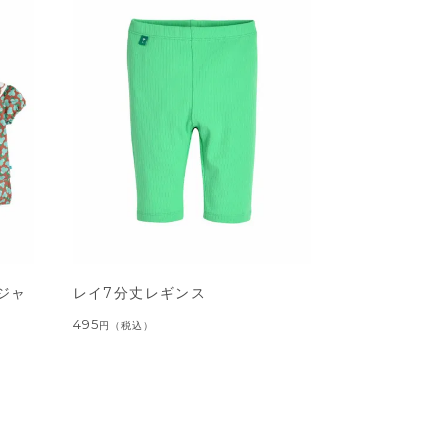
ジャ
レイ7分丈レギンス
495
円
（税込）