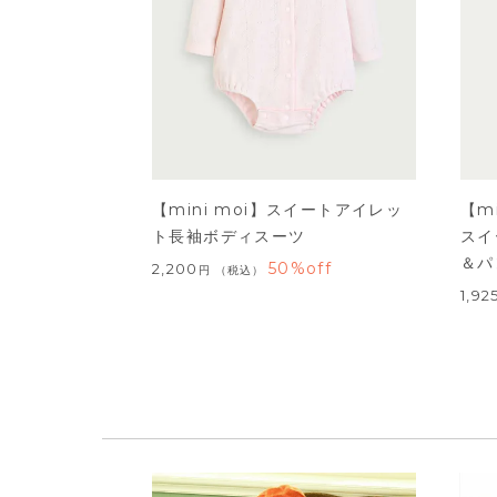
【mini moi】スイートアイレッ
【m
ト長袖ボディスーツ
スイ
＆パ
50%off
2,200
税込
1,92