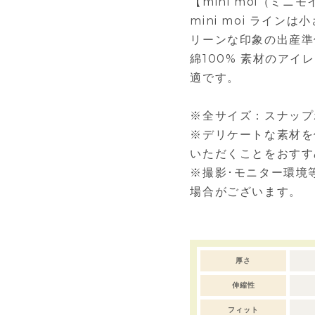
【mini moi（ミニ
mini moi ライン
リーンな印象の出産準
綿100% 素材のア
適です。
※全サイズ：スナップ
※デリケートな素材を
いただくことをおすす
※撮影･モニター環境
場合がございます。
厚さ
伸縮性
フィット