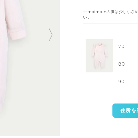
※moimolnの服は少し小
い。
70
80
90
住所を