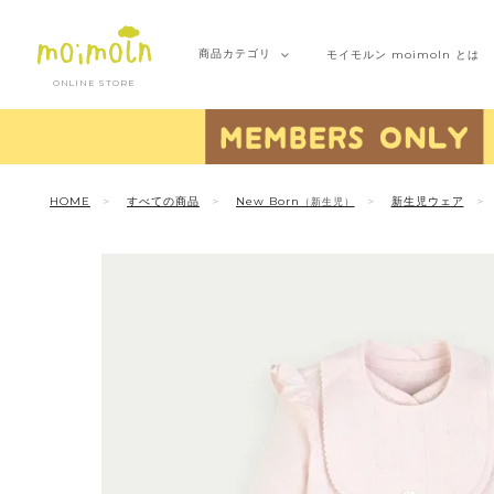
商品
カテゴリ
モイモルン
moimoln とは
ONLINE STORE
HOME
すべての商品
New Born
新生児ウェア
（新生児）