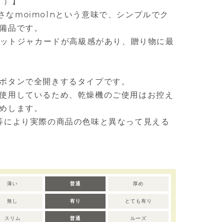
モイ）】
は小さなmoimolnという意味で、シンプルでク
備品です。
イレットジャカードが高級感があり、贈り物に最
ボタンで全開きするタイプです。
使用しているため、乾燥機のご使用はお控え
めします。
等により実際の商品の色味と異なって見える
薄い
普通
厚め
無し
有り
とても有り
スリム
普通
ルーズ