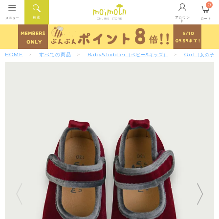
0
アカウン
検索
メニュー
カート
ONLINE STORE
ト
HOME
すべての商品
Baby&Toddler
Girl
（ベビー&キッズ）
（女の子