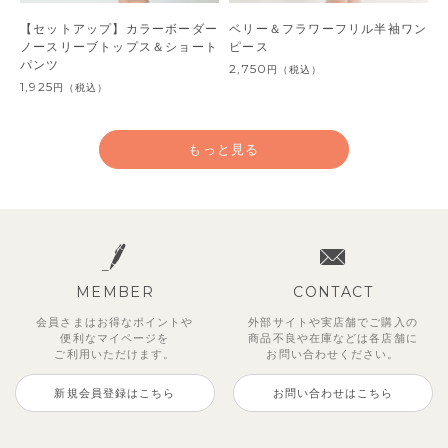
【セットアップ】カラーボーダー
ベリー＆フラワーフリル半袖ワン
ノースリーブトップス＆ショート
ピース
パンツ
2,750
円
（税込）
1,925
円
（税込）
もっと見る
MEMBER
CONTACT
会員さまはお得なポイントや
外部サイトや実店舗でご購入の
便利な
マイページを
商品不良や
在庫などは各店舗に
ご利用いただけます。
お問い合わせください。
新規会員登録はこちら
お問い合わせはこちら
【セットアップ】鹿の子半袖ポロ
【吸汗速乾】【セットアップ】リ
【セットアップ】ギンガムセーラ
【セットアップ】サンシャイン＆
【セットアップ】レトロダイヤモ
ベーシックカラー7分袖Tシャツ
【セットアップ】サマードロップ
【セットアップ】クロコ＆ボート