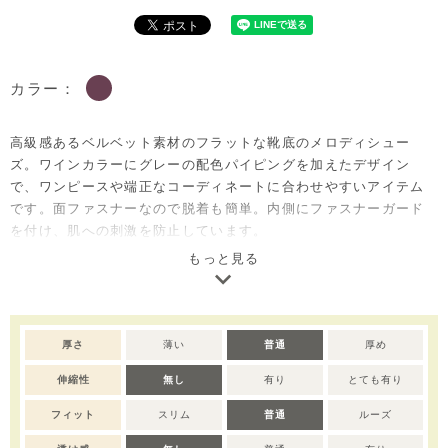
カラー：
高級感あるベルベット素材のフラットな靴底のメロディシュー
ズ。ワインカラーにグレーの配色パイピングを加えたデザイン
で、ワンピースや端正なコーディネートに合わせやすいアイテム
です。面ファスナーなので脱着も簡単。内側にファスナーガード
を付け、肌への刺激を防止しています。
もっと見る
※140サイズは音が鳴らない仕様となっております。
※メロディシューズはお子様が、履いて歩いた際に音が鳴るよう
に設計されております。また、体重や重心位置により鳴りにくい
場合もございますので、予めご了承ください。
厚さ
薄い
普通
厚め
伸縮性
無し
有り
とても有り
フィット
スリム
普通
ルーズ