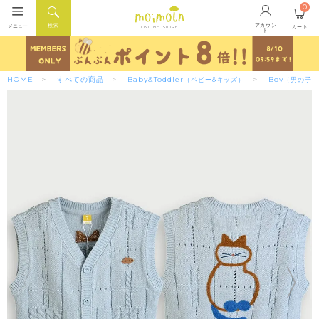
0
アカウン
検索
メニュー
カート
ONLINE STORE
ト
HOME
すべての商品
Baby&Toddler
Boy
（ベビー&キッズ）
（男の子）