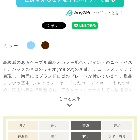
のeギフトとは？
カラー：
高級感のあるケーブル編みとカラー配色がポイントのニットベス
ト。バックのネコのミャオ(meow)の刺繍、チェーンステッチで
表現し、胸元にはブランドロゴのプレートが付いています。単品
シャツや基本Tシャツとレイヤードしたコーディネートもおすす
め。程よい厚みで単独でも、アウターインナーとしても活用でき
季節の変わり目から真冬まで活用できるアイテムです。
もっと見る
厚さ
薄い
普通
厚め
伸縮性
無し
有り
とても有り