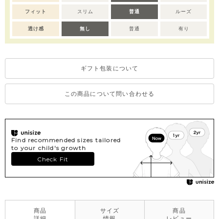
フィット
スリム
普通
ルーズ
透け感
無し
普通
有り
ギフト包装について
この商品について問い合わせる
Find recommended sizes tailored
to your child's growth
Check Fit
商品
サイズ
商品
詳細
情報
レビュー