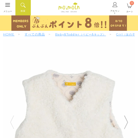
0
アカウン
検索
メニュー
カート
ONLINE STORE
ト
HOME
すべての商品
Baby&Toddler
Girl
（ベビー&キッズ）
（女の子