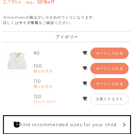
3,795
50%off
税込
※moimolnの服は少し小さめのつくりになります。
詳しくは
サイズ情報
をご確認ください。
アイボリー
90
カートに入れる
100
カートに入れる
残りわずか
110
カートに入れる
残りわずか
120
入荷リクエスト
SOLD OUT
Find recommended sizes for your child