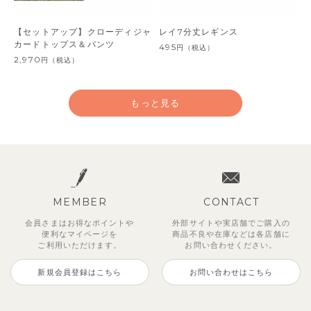
【セットアップ】クローディジャ
レイ7分丈レギンス
カードトップス＆パンツ
495
円
（税込）
2,970
円
（税込）
もっと見る
MEMBER
CONTACT
会員さまはお得なポイントや
外部サイトや実店舗でご購入の
便利な
マイページを
商品不良や
在庫などは各店舗に
ご利用いただけます。
お問い合わせください。
新規会員登録はこちら
お問い合わせはこちら
ジオアンバランスワンピース
マッキン半袖シャツ
【セットアップ】トイ総柄トップ
トゥーユーノースリーブ
【セットアップ】ルミスフリルポ
サンライズセーラーワンピース
【SOFT＆】カラーボーダートッ
【2点セット】ミエルカーディガ