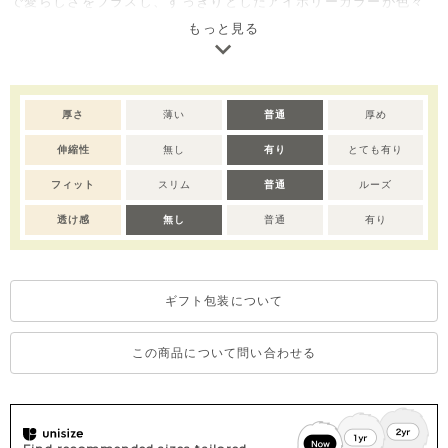
で愛らしさをプラスし、すっきりとしたアイボリーカラーが色々
なアイテムとコーディネートをしやすいさせてくれます。
もっと見る
厚さ
薄い
普通
厚め
伸縮性
無し
有り
とても有り
フィット
スリム
普通
ルーズ
透け感
無し
普通
有り
ギフト包装について
この商品について問い合わせる