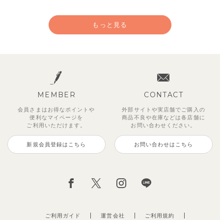
もっと見る
MEMBER
CONTACT
会員さまはお得なポイントや
外部サイトや実店舗でご購入の
便利な
マイページを
商品不良や
在庫などは各店舗に
ご利用いただけます。
お問い合わせください。
新規会員登録はこちら
お問い合わせはこちら
ハミング9分袖トップス
モニカトップス
フラワー刺繍カラートップス
フラワーピン柄ビッグカラートッ
刺繍アクセント襟付き長袖トップ
チュアハーフネックトップス
ビッグカラーボーダートップス
サマーフルーツ柄襟付きノースリ
プス
ス
ーブトップス
1,023
1,353
1,980
2,255
1,485
円
円
円
（税込）
（税込）
（税込）
円
円
（税込）
（税込）
1,353
3,080
1,925
円
（税込）
円
円
（税込）
（税込）
ご利用ガイド
運営会社
ご利用規約