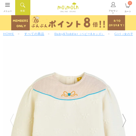
0
アカウン
検索
メニュー
カート
ONLINE STORE
ト
HOME
すべての商品
Baby&Toddler
Girl
（ベビー&キッズ）
（女の子