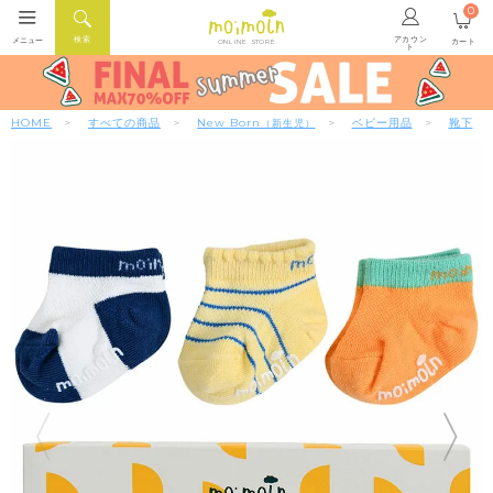
0
アカウン
検索
メニュー
カート
ONLINE STORE
ト
HOME
すべての商品
New Born
ベビー用品
靴下
（新生児）