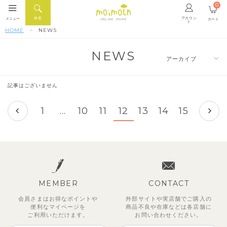
0
アカウン
検索
メニュー
カート
ONLINE STORE
ト
HOME
NEWS
NEWS
記事はございません
前へ
次へ
1
…
10
11
12
13
14
15
MEMBER
CONTACT
会員さまはお得なポイントや
外部サイトや実店舗でご購入の
便利な
マイページを
商品不良や
在庫などは各店舗に
ご利用いただけます。
お問い合わせください。