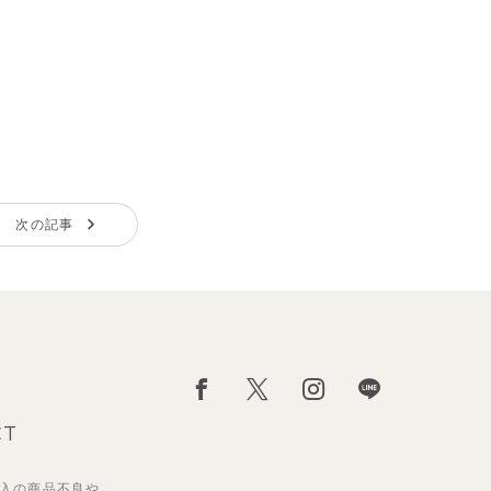
次の記事
CT
入の
商品不良や