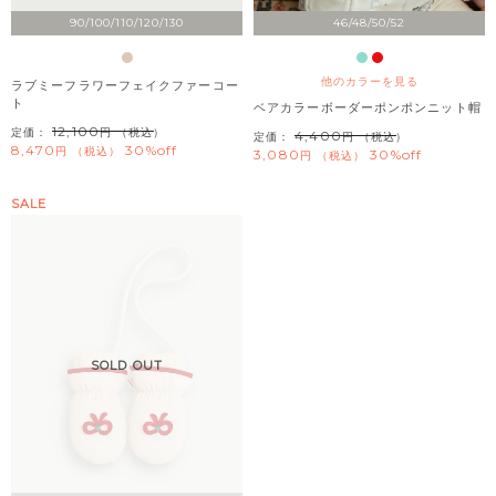
90/100/110/120/130
46/48/50/52
他のカラーを見る
ラブミーフラワーフェイクファーコー
ト
ベアカラーボーダーポンポンニット帽
12,100
定価：
（税込）
4,400
定価：
（税込）
8,470
30%off
税込
3,080
30%off
税込
SALE
SOLD OUT