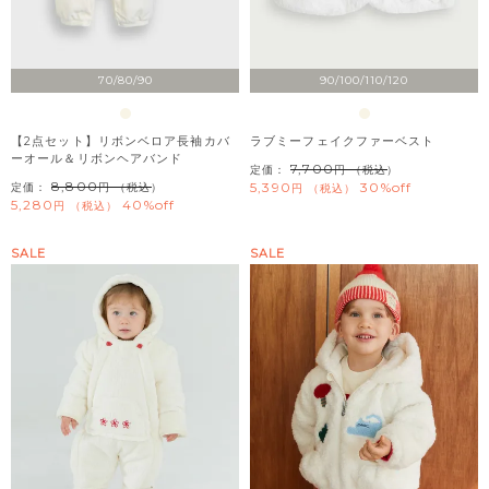
70/80/90
90/100/110/120
【2点セット】リボンベロア長袖カバ
ラブミーフェイクファーベスト
ーオール＆リボンヘアバンド
7,700
定価：
（税込）
8,800
5,390
30%off
定価：
（税込）
税込
5,280
40%off
税込
SALE
SALE