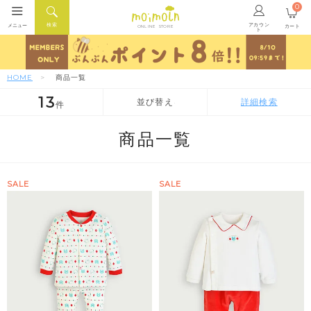
0
アカウン
検索
メニュー
カート
ONLINE STORE
ト
HOME
商品一覧
13
並び替え
詳細検索
件
人気順
新着順
価格が安い順
商品一覧
SALE
SALE