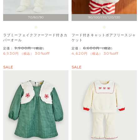
70/80/90
90/100/110/120/130
ラブミーフェイクファーフード付きカ
フード付きキャットボアフリースジャ
バーオール
ケット
9,900
6,600
定価：
（税込）
定価：
（税込）
6,930
30%off
4,620
30%off
税込
税込
SALE
SALE