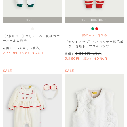
70/80/90
80/90/100/110/120
他のカラーを見る
【2点セット】ホリデーベア長袖カバ
ーオール＆帽子
【セットアップ】ベアホリデー起毛ボ
ーダー長袖トップス＆パンツ
4,400
定価：
（税込）
2,640
40%off
税込
6,600
定価：
（税込）
3,960
40%off
税込
SALE
SALE