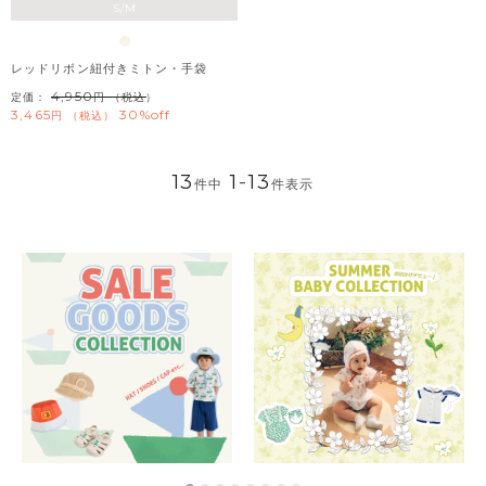
S/M
レッドリボン紐付きミトン・手袋
4,950
定価：
（税込）
3,465
30%off
税込
13
1
-
13
件中
件表示