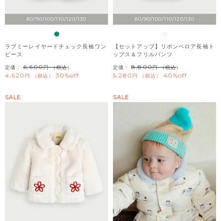
80/90/100/110/120/130
80/90/100/110/120/130
ラブミーレイヤードチェック長袖ワン
【セットアップ】リボンベロア長袖ト
ピース
ップス＆フリルパンツ
6,600
8,800
定価：
（税込）
定価：
（税込）
4,620
30%off
5,280
40%off
税込
税込
SALE
SALE