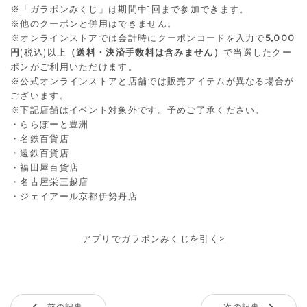
※「ガラポンみくじ」は期間中1回まで参加できます。
※他のクーポンと併用はできません。
※オンラインストアでは会計時にクーポンコードを入力で
5,000
円
(税込)以上
（送料・決済手数料は含みません）
で当選したクー
ポンがご利用いただけます。
※公式オンラインストアと店舗では販売アイテムが異なる場合が
ございます。
※下記店舗はイベント対象外です。予めご了承ください。
・ららぽーと豊洲
・名鉄百貨店
・遠鉄百貨店
・福田屋百貨店
・名古屋栄三越店
・ジェイアール京都伊勢丹店
アプリでガラポンみくじを引く>
前の記事
次の記事