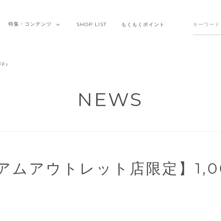
特集・
コンテンツ
SHOP
LIST
もくもく
ポイント
F♪
NEWS
ムアウトレット店限定】1,00