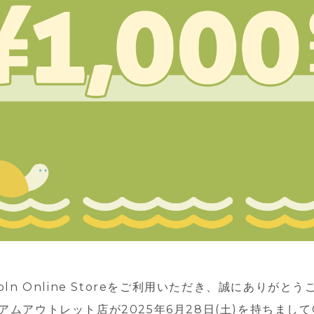
oln Online Storeをご利用いただき、誠にありがと
ムアウトレット店が2025年6月28日(土)を持ちまして