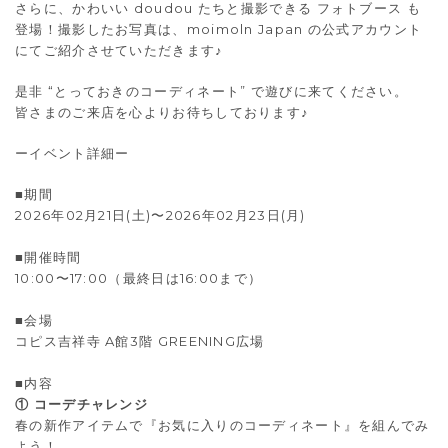
さらに、かわいい doudou たちと撮影できる フォトブース も
登場！撮影したお写真は、moimoln Japan の公式アカウント
にてご紹介させていただきます♪
是非 “とっておきのコーディネート” で遊びに来てください。
皆さまのご来店を心よりお待ちしております♪
ーイベント詳細ー
■期間
2026年02月21日(土)〜2026年02月23日(月)
■開催時間
10:00〜17:00（最終日は16:00まで）
■会場
コピス吉祥寺 A館3階 GREENING広場
■内容
① コーデチャレンジ
春の新作アイテムで『お気に入りのコーディネート』を組んでみ
よう！