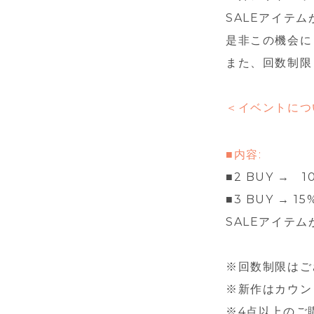
SALEアイテ
是非この機会に
また、回数制限
＜イベントにつ
■内容:
■2 BUY → 1
■3 BUY → 15
SALEアイテ
※回数制限はご
※新作はカウン
※4点以上のご