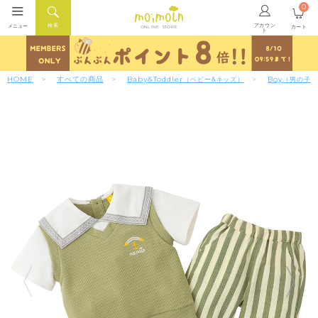
0
アカウン
検索
メニュー
カート
ONLINE STORE
ト
HOME
すべての商品
Baby&Toddler
Boy
（ベビー&キッズ）
（男の子）