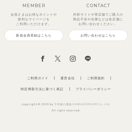
MEMBER
CONTACT
会員さまはお得なポイントや
外部サイトや実店舗でご購入の
便利な
マイページを
商品不良や
在庫などは各店舗に
ご利用いただけます。
お問い合わせください。
新規会員登録はこちら
お問い合わせはこちら
ジオアンバランスワンピース
マッキン半袖シャツ
【セットアップ】トイ総柄トップ
トゥーユーノースリーブ
【セットアップ】ルミスフリルポ
サンライズセーラーワンピース
【SOFT＆】カラーボーダートッ
【2点セット】ミエルカーディガ
ス＆パンツ
イントトップス＆パンツ
プス
ン＆ワンピース
2,970
3,465
495
2,970
円
（税込）
円
円
（税込）
（税込）
円
（税込）
2,475
1,980
990
3,960
円
（税込）
円
円
（税込）
円
（税込）
（税込）
ご利用ガイド
運営会社
ご利用規約
特定商取引法に基づく表記
プライバシーポリシー
copyright © 2020 by
子供服の通販HANSAEDREAMS Co.,Ltd.
All right reserved.