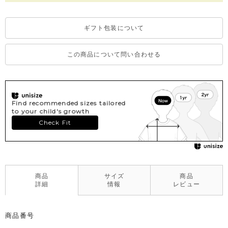
※デリケートな素材を使用しているため、乾燥機のご使用はお控
えいただくことをおすすめします。
ギフト包装について
※撮影･モニター環境等により実際の商品の色味と異なって見える
場合がございます。
※濃色部分は、摩擦や汗・雨などにより、他の衣類や下着、バッ
この商品について問い合わせる
グ等に色移りする場合がございます。淡色のものとの組み合わせ
や着用の際は、十分ご注意ください。
※色移りを防ぐため、手洗い後はタオルで軽く水気を取り、形を
整えてください。
Find recommended sizes tailored
to your child's growth
Check Fit
商品
サイズ
商品
詳細
情報
レビュー
商品番号