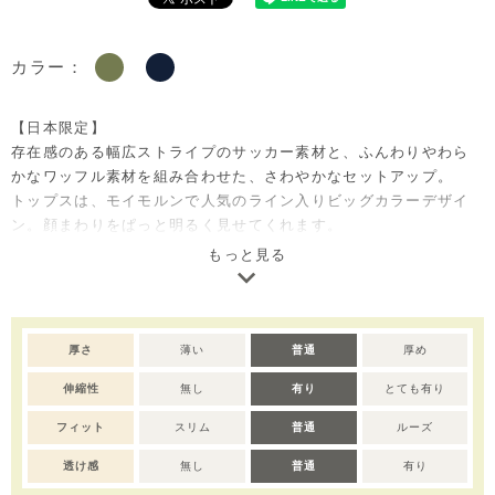
カラー：
【日本限定】
存在感のある幅広ストライプのサッカー素材と、ふんわりやわら
かなワッフル素材を組み合わせた、さわやかなセットアップ。
トップスは、モイモルンで人気のライン入りビッグカラーデザイ
ン。顔まわりをぱっと明るく見せてくれます。
サッカー素材は表面に凹凸があり、肌に触れる面が少ないため、
もっと見る
汗ばむ季節もさらっと快適。トップス部分のワッフル素材はやわ
らかな肌ざわりで、着心地の良さも魅力です。
胸元のマリンテイストの刺繍が夏らしいアクセント、落ち着いた
カラーでまとめているので、夏はもちろん秋口まで長くお楽しみ
厚さ
薄い
普通
厚め
いただけます。
伸縮性
無し
有り
とても有り
パンツはやや長めの丈感で、シーズンをまたいで活躍。
ご家庭でお洗濯できるイージーケア仕様で、ご自宅用としてはも
フィット
スリム
普通
ルーズ
ちろん、出産祝いやベビー服ギフトとしても喜ばれるセットアイ
テムです。
透け感
無し
普通
有り