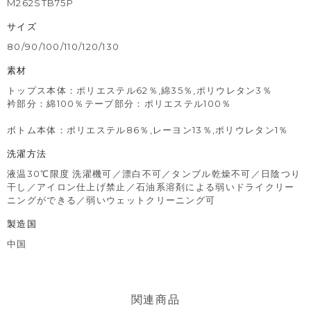
M262STB75P
サイズ
80/90/100/110/120/130
素材
トップス本体：ポリエステル62％,綿35％,ポリウレタン3％
衿部分：綿100％テープ部分：ポリエステル100％
ボトム本体：ポリエステル86％,レーヨン13％,ポリウレタン1％
洗濯方法
液温30℃限度 洗濯機可／漂白不可／タンブル乾燥不可／日陰つり
干し／アイロン仕上げ禁止／石油系溶剤による弱いドライクリー
ニングができる／弱いウェットクリーニング可
製造国
中国