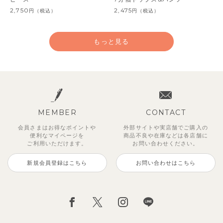
2,750
2,475
円
（税込）
円
（税込）
もっと見る
MEMBER
CONTACT
会員さまはお得なポイントや
外部サイトや実店舗でご購入の
便利な
マイページを
商品不良や
在庫などは各店舗に
ご利用いただけます。
お問い合わせください。
新規会員登録はこちら
お問い合わせはこちら
【セットアップ】鹿の子半袖ポロ
【吸汗速乾】【セットアップ】リ
チューリップチェック柄半袖フリ
【セットアップ】サンシャイン＆
【セットアップ】レトロダイヤモ
【セットアップ】ギンガムセーラ
ベーシックカラー7分袖Tシャツ
【セットアップ】サマードロップ
シャツ＆パンツ
ボンカラー幾何学柄半袖トップス
ルワンピース
ボート半袖トップス&パンツ
スリン半袖トップス＆ショートパ
ーカラー半袖トップス＆ハーフパ
ショルダートップス&ショートパ
495
円
（税込）
&パンツ
ンツ
ンツ
ンツ
3,300
2,695
2,750
円
円
円
（税込）
（税込）
（税込）
2,475
4,620
2,750
2,695
円
（税込）
円
円
円
（税込）
（税込）
（税込）