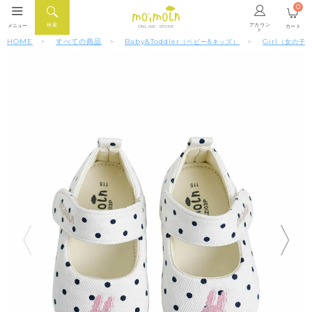
0
アカウン
検索
メニュー
カート
ONLINE STORE
ト
HOME
すべての商品
Baby&Toddler
Girl
（ベビー&キッズ）
（女の子