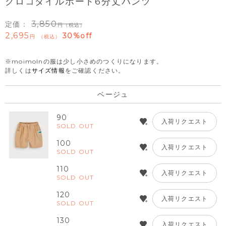
クロコダイルボート6分丈パンツ
3,850
定価：
（税込）
2,695
30%off
税込
※moimolnの服は少し小さめのつくりになります。
詳しくは
サイズ情報
をご確認ください。
ベージュ
90
入荷リクエスト
SOLD OUT
100
入荷リクエスト
SOLD OUT
110
入荷リクエスト
SOLD OUT
120
入荷リクエスト
SOLD OUT
130
入荷リクエスト