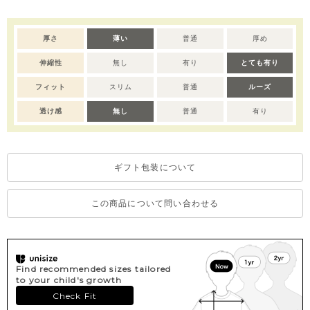
としても喜ばれるアイテムです。
※デリケートな素材を使用しているため、乾燥機/アイロンのご使
厚さ
薄い
普通
厚め
用はお控えいただくことをおすすめします。
伸縮性
無し
有り
とても有り
※撮影･モニター環境等により実際の商品の色味と異なって見える
場合がございます。
フィット
スリム
普通
ルーズ
透け感
無し
普通
有り
ギフト包装について
この商品について問い合わせる
Find recommended sizes tailored
to your child's growth
Check Fit