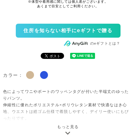
住所を知らない相手にeギフトで贈る
のeギフトとは？
カラー：
色によってワニやボートのワッペンタグが付いた半端丈のゆった
りパンツ。
伸縮性に優れたポリエステル×ポリウレタン素材で快適なはき心
地、ウエストは総ゴム仕様で着脱しやすく、デイリー使いにもぴ
ったりです。
ゆったりとしたシルエットで動きやすく、幅広いコーデに合わせ
もっと見る
やすく、ご自宅用としてはもちろん、出産祝いやベビー服ギフト