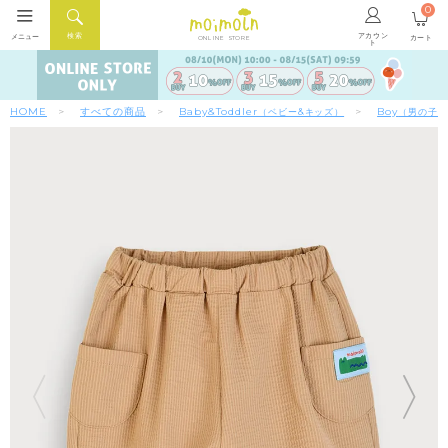
0
アカウン
検索
メニュー
カート
ONLINE STORE
ト
HOME
すべての商品
Baby&Toddler
Boy
（ベビー&キッズ）
（男の子）