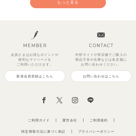
もっと見る
MEMBER
CONTACT
会員さまはお得なポイントや
外部サイトや実店舗でご購入の
便利な
マイページを
商品不良や
在庫などは各店舗に
ご利用いただけます。
お問い合わせください。
新規会員登録はこちら
お問い合わせはこちら
【セットアップ】カラーボーダー
【セットアップ】鹿の子半袖ポロ
レイ7分丈レギンス
【SOFT＆】カラーボーダートッ
【吸汗速乾】【セットアップ】リ
ベリー＆フラワーフリル半袖ワン
【セットアップ】ギンガムセーラ
【セットアップ】ワッフルフェイ
ノースリーブトップス＆ショート
シャツ＆パンツ
プス
ボンカラー幾何学柄半袖トップス
ピース
ーカラー半袖トップス＆ハーフパ
クレイヤード半袖トップス＆パン
297
円
（税込）
パンツ
&パンツ
ンツ
ツ
3,300
594
2,750
円
（税込）
円
（税込）
円
（税込）
1,925
2,475
2,750
3,850
円
（税込）
円
円
円
（税込）
（税込）
（税込）
ご利用ガイド
運営会社
ご利用規約
特定商取引法に基づく表記
プライバシーポリシー