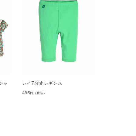
ジャ
レイ7分丈レギンス
495
円
（税込）