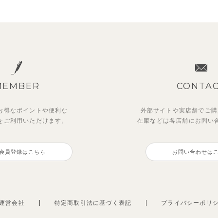
MEMBER
CONTA
お得なポイントや
便利な
外部サイトや実店舗でご購
を
ご利用いただけます。
在庫などは各店舗に
お問い
ットアップ】ルミスフリルポ
OFT＆】カラーボーダートッ
マッキン半袖シャツ
トゥーユーノースリーブ
トトップス＆パンツ
会員登録はこちら
お問い合わせは
3,465
495
円
（税込）
円
（税込）
0
円
円
（税込）
（税込）
運営会社
特定商取引法に基づく表記
プライバシーポリ