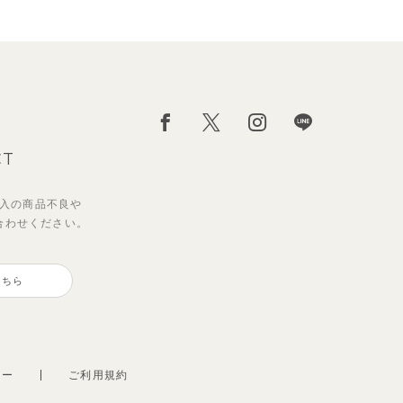
CT
入の
商品不良や
合わせください。
サンライズセーラーワンピース
【2点セット】ミエルカーディガ
ン＆ワンピース
こちら
2,970
円
（税込）
3,960
円
（税込）
シー
ご利用規約