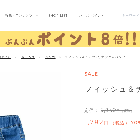
特集・
コンテンツ
SHOP
LIST
もくもく
ポイント
ボトムス
パンツ
フィッシュ＆チップ6分丈デニムパンツ
男の子）
SALE
フィッシュ＆
5,940
定価：
（税込）
1,782
税込
70