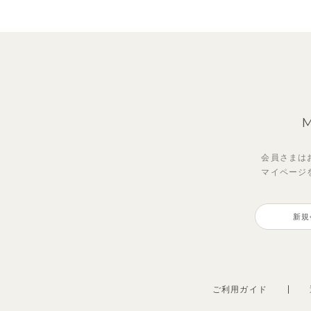
会員さまは
マイページ
ジオアンバランスワンピース
【セットアップ】トイ総柄トップ
【セ
【S
ス＆パンツ
イン
プス
新規
2,970
円
（税込）
2,475
1,98
990
円
（税込）
ご利用ガイド