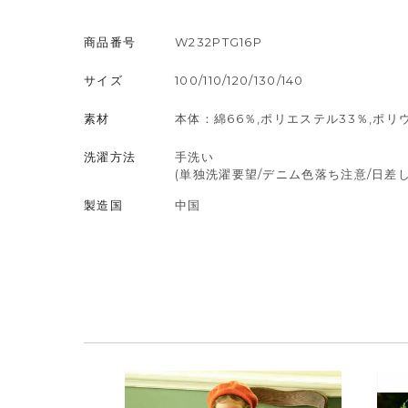
商品番号
W232PTG16P
サイズ
100/110/120/130/140
素材
本体：綿66％,ポリエステル33％,ポリ
洗濯方法
手洗い
(単独洗濯要望/デニム色落ち注意/日
製造国
中国