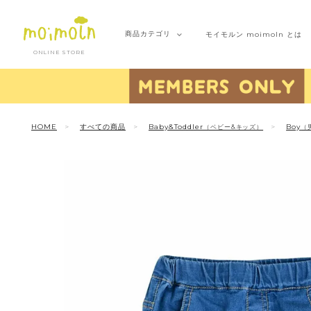
商品
カテゴリ
モイモルン
moimoln とは
ONLINE STORE
HOME
すべての商品
Baby&Toddler
Boy
（ベビー&キッズ）
（