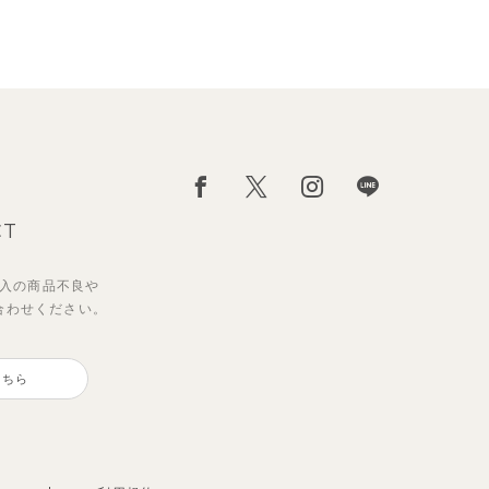
CT
入の
商品不良や
合わせください。
ダー
ポロ
【セットアップ】サマードロップ
【セットアップ】ギンガムセーラ
ート
ショルダートップス&ショートパ
ーカラー半袖トップス＆ハーフパ
こちら
ンツ
ンツ
2,695
2,750
円
円
（税込）
（税込）