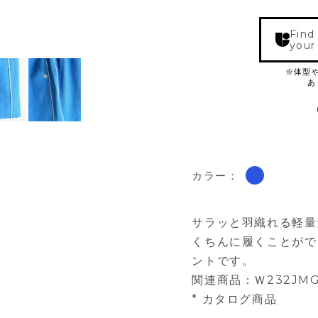
Find
your
カラー：
サラッと羽織れる軽量
くちんに履くことがで
ントです。
関連商品：
Ｗ232JMG
* カタログ商品