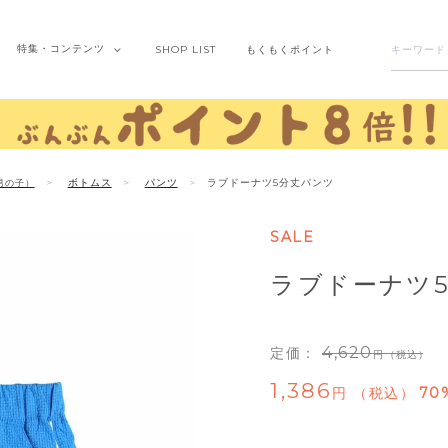
特集・
コンテンツ
SHOP
LIST
もくもく
ポイント
ボトムス
パンツ
ラブドーナツ5分丈パンツ
男の子）
SALE
ラブドーナツ
4,620
定価：
（税込）
1,386
税込
70