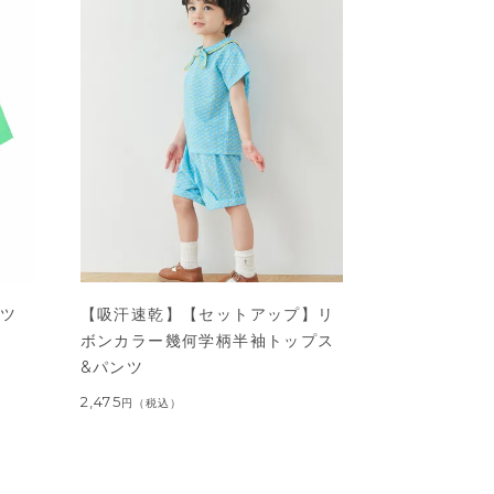
ャツ
【吸汗速乾】【セットアップ】リ
ボンカラー幾何学柄半袖トップス
&パンツ
2,475
円
（税込）