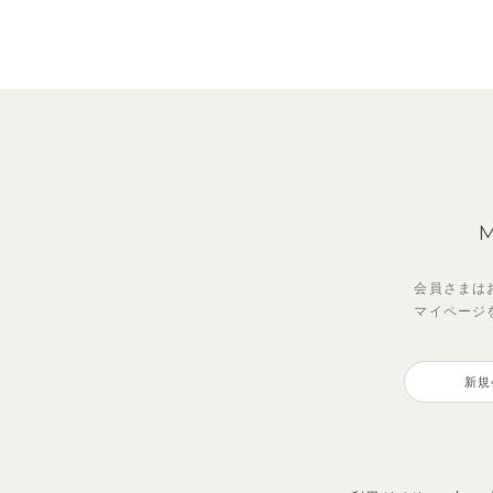
会員さまは
マイページ
【セットアップ】サンシャイン＆
【セットアップ】レトロダイヤモ
【セ
ベリ
ボート半袖トップス&パンツ
スリン半袖トップス＆ショートパ
ボー
ピー
新規
ンツ
ャツ
2,750
2,75
円
（税込）
4,620
2,20
円
（税込）