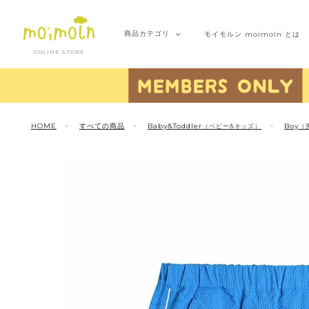
商品
カテゴリ
モイモルン
moimoln とは
ONLINE STORE
HOME
すべての商品
Baby&Toddler
Boy
（ベビー&キッズ）
（