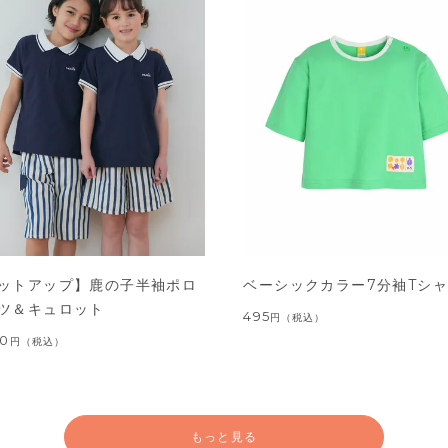
ットアップ】鹿の子半袖ポロ
ベーシックカラー7分袖Tシ
ツ＆キュロット
495
円
（税込）
00
円
（税込）
もっと見る