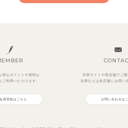
MEMBER
CONTA
お得なポイントや
便利な
外部サイトや実店舗でご購
を
ご利用いただけます。
在庫などは各店舗に
お問い
ットアップ】クロコ＆ボート
ー＆フラワーフリル半袖ワン
【セットアップ】カラーボー
【セットアップ】鹿の子半袖
ダー柄フレンチスリーブTシ
ス
ノースリーブトップス＆ショ
シャツ＆パンツ
会員登録はこちら
お問い合わせは
＆パン
パンツ
0
3,300
円
（税込）
円
（税込）
0
1,925
円
（税込）
円
（税込）