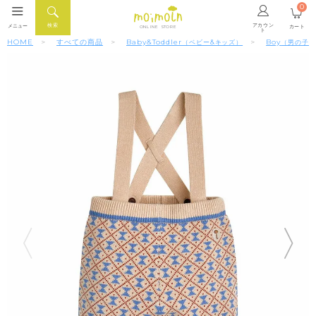
0
アカウン
検索
メニュー
カート
ONLINE STORE
ト
HOME
すべての商品
Baby&Toddler
Boy
（ベビー&キッズ）
（男の子）