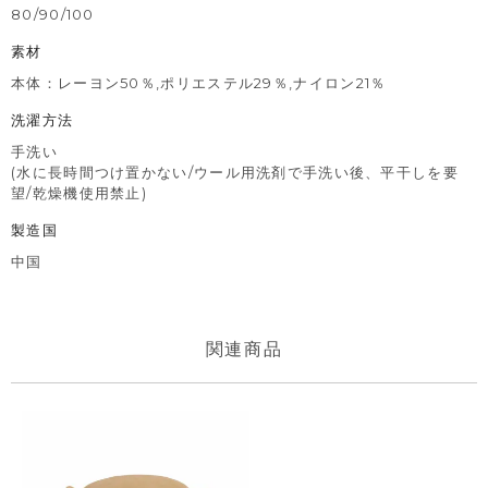
80/90/100
素材
本体：レーヨン50％,ポリエステル29％,ナイロン21％
洗濯方法
手洗い
(水に長時間つけ置かない/ウール用洗剤で手洗い後、平干しを要
望/乾燥機使用禁止)
製造国
中国