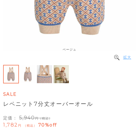
ベージュ
拡大
SALE
レペニット7分丈オーバーオール
5,940
定価：
（税込）
1,782
70%off
税込