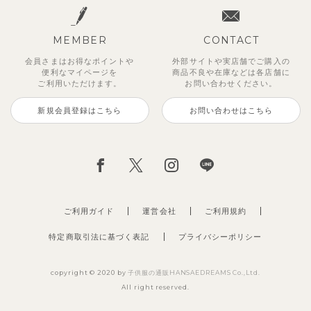
MEMBER
CONTACT
会員さまはお得なポイントや
外部サイトや実店舗でご購入の
便利な
マイページを
商品不良や
在庫などは各店舗に
ご利用いただけます。
お問い合わせください。
新規会員登録はこちら
お問い合わせはこちら
ジオアンバランスワンピース
マッキン半袖シャツ
【セットアップ】トイ総柄トップ
トゥーユーノースリーブ
【セットアップ】ルミスフリルポ
サンライズセーラーワンピース
【SOFT＆】カラーボーダートッ
【2点セット】ミエルカーディガ
ス＆パンツ
イントトップス＆パンツ
プス
ン＆ワンピース
2,970
3,465
495
2,970
円
（税込）
円
円
（税込）
（税込）
円
（税込）
2,475
1,980
990
3,960
円
（税込）
円
円
（税込）
円
（税込）
（税込）
ご利用ガイド
運営会社
ご利用規約
特定商取引法に基づく表記
プライバシーポリシー
copyright © 2020 by
子供服の通販HANSAEDREAMS Co.,Ltd.
All right reserved.