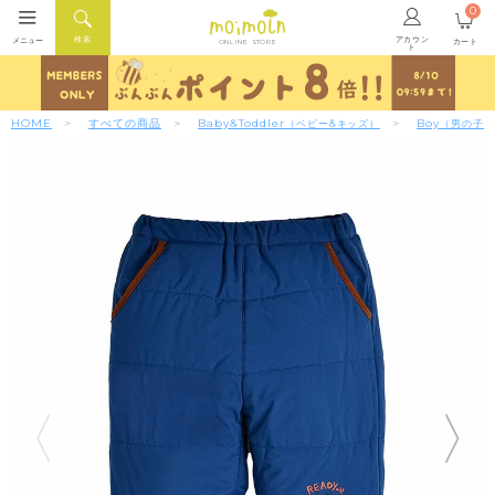
0
アカウン
検索
メニュー
カート
ONLINE STORE
ト
HOME
すべての商品
Baby&Toddler
Boy
（ベビー&キッズ）
（男の子）