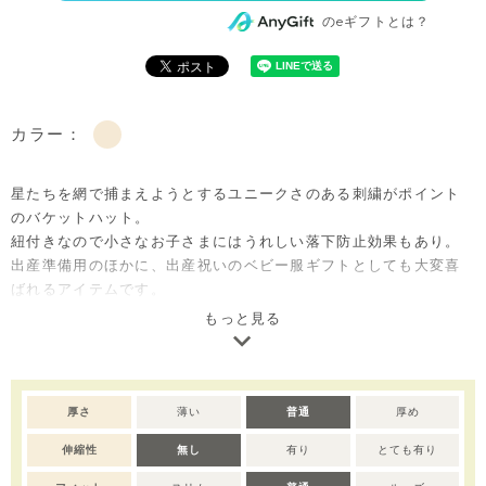
のeギフトとは？
カラー：
星たちを網で捕まえようとするユニークさのある刺繍がポイント
のバケットハット。
紐付きなので小さなお子さまにはうれしい落下防止効果もあり。
出産準備用のほかに、出産祝いのベビー服ギフトとしても大変喜
ばれるアイテムです。
もっと見る
※撮影･モニター環境等により実際の商品の色味と異なって見える
場合がございます。
厚さ
薄い
普通
厚め
伸縮性
無し
有り
とても有り