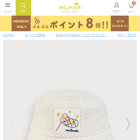
0
アカウン
検索
メニュー
カート
ONLINE STORE
ト
HOME
すべての商品
Baby&Toddler
Boy
（ベビー&キッズ）
（男の子）