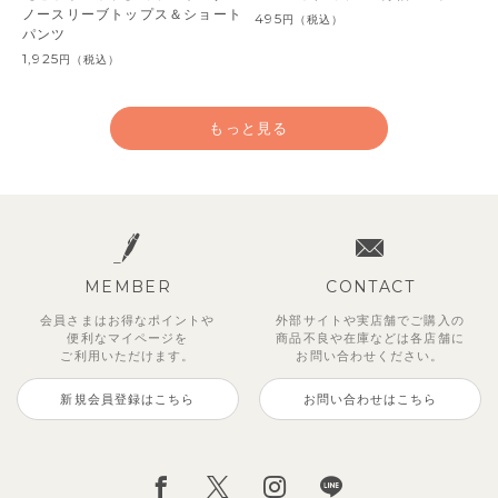
ノースリーブトップス＆ショート
495
円
（税込）
パンツ
1,925
円
（税込）
もっと見る
MEMBER
CONTACT
会員さまはお得なポイントや
外部サイトや実店舗でご購入の
便利な
マイページを
商品不良や
在庫などは各店舗に
ご利用いただけます。
お問い合わせください。
新規会員登録はこちら
お問い合わせはこちら
【セットアップ】サンシャイン＆
ベリー＆フラワーフリル半袖ワン
【セットアップ】レトロダイヤモ
【セットアップ】サマードロップ
【吸汗速乾】【セットアップ】リ
【セットアップ】ギンガムセーラ
【セットアップ】鹿の子半袖ポロ
【セットアップ】クロコ＆ボート
ボート半袖トップス&パンツ
ピース
スリン半袖トップス＆ショートパ
ショルダートップス&ショートパ
ボンカラー幾何学柄半袖トップス
ーカラー半袖トップス＆ハーフパ
シャツ＆パンツ
ボーダー柄フレンチスリーブTシ
ンツ
ンツ
&パンツ
ンツ
ャツ＆パン
2,750
2,750
3,300
円
円
（税込）
（税込）
円
（税込）