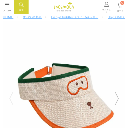
0
アカウン
検索
メニュー
カート
ONLINE STORE
ト
HOME
すべての商品
Baby&Toddler
Boy
（ベビー&キッズ）
（男の子）