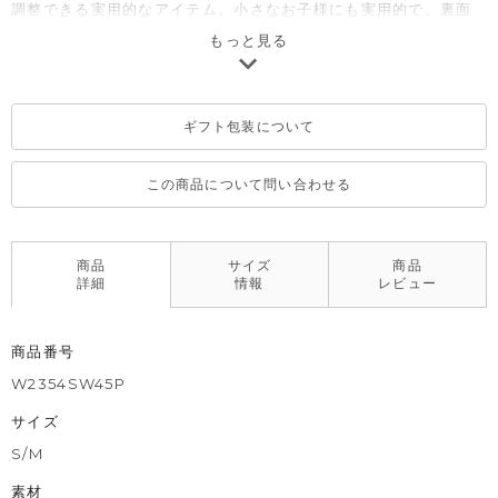
調整できる実用的なアイテム。小さなお子様にも実用的で、裏面
に抗菌加工をした衛生的で安心してご使用いただけます。
もっと見る
サイズ：S : 2?4歳, M : 4?6歳
ギフト包装について
※洗濯方法：冷たい水でねじらずに手洗い後、よく乾かしたタオ
ルで水気を取って乾燥がおススメ。初めて洗濯するとサイズが小
さくなることがありますが、濡れた状態の時に手でのばして形を
この商品について問い合わせる
整えて乾かすとサイズが小さくなるのを防げます。
商品
サイズ
商品
詳細
情報
レビュー
商品番号
W2354SW45P
サイズ
S/M
素材