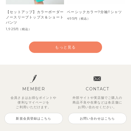
【セットアップ】カラーボーダー
ベーシックカラー7分袖Tシャツ
ノースリーブトップス＆ショート
495
円
（税込）
パンツ
1,925
円
（税込）
もっと見る
MEMBER
CONTACT
会員さまはお得なポイントや
外部サイトや実店舗でご購入の
便利な
マイページを
商品不良や
在庫などは各店舗に
ご利用いただけます。
お問い合わせください。
新規会員登録はこちら
お問い合わせはこちら
【セットアップ】サンシャイン＆
ベリー＆フラワーフリル半袖ワン
【セットアップ】レトロダイヤモ
【セットアップ】サマードロップ
【吸汗速乾】【セットアップ】リ
【セットアップ】ギンガムセーラ
【セットアップ】鹿の子半袖ポロ
【セットアップ】クロコ＆ボート