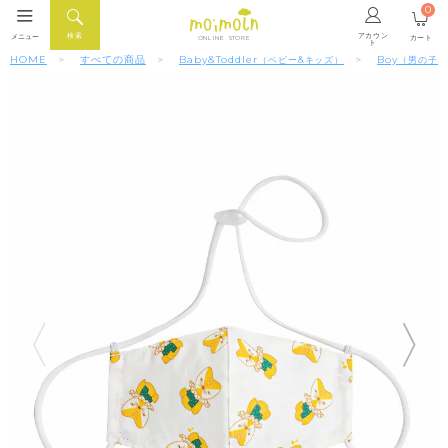
0
アカウン
検索
メニュー
カート
ONLINE STORE
ト
HOME
すべての商品
Baby&Toddler
Boy
（ベビー&キッズ）
（男の子）