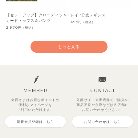
【セットアップ】クローディジャ
レイ7分丈レギンス
カードトップス＆パンツ
495
円
（税込）
2,970
円
（税込）
もっと見る
MEMBER
CONTACT
会員さまはお得なポイントや
外部サイトや実店舗でご購入の
便利な
マイページを
商品不良や
在庫などは各店舗に
ご利用いただけます。
お問い合わせください。
新規会員登録はこちら
お問い合わせはこちら
ジオアンバランスワンピース
マッキン半袖シャツ
【セットアップ】トイ総柄トップ
トゥーユーノースリーブ
【セットアップ】ルミスフリルポ
サンライズセーラーワンピース
【SOFT＆】カラーボーダートッ
【2点セット】ミエルカーディガ