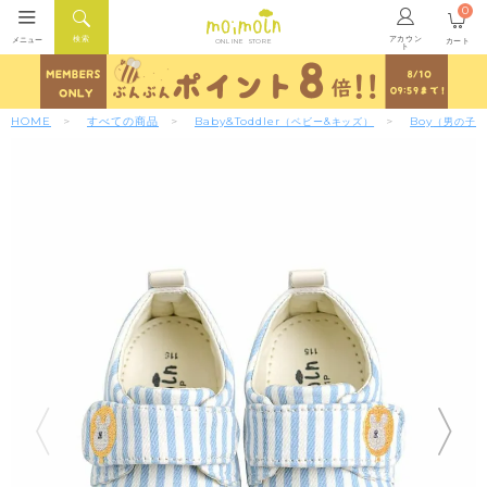
0
アカウン
検索
メニュー
カート
ONLINE STORE
ト
HOME
すべての商品
Baby&Toddler
Boy
（ベビー&キッズ）
（男の子）