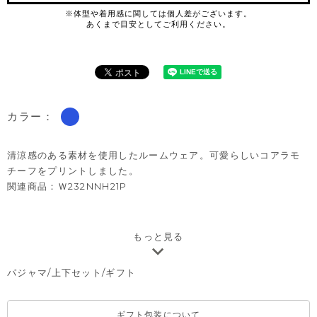
カラー：
清涼感のある素材を使用したルームウェア。可愛らしいコアラモ
チーフをプリントしました。
関連商品：
Ｗ232NNH21P
もっと見る
注意）サイズによって仕様が変わりますので予めご了承くださ
い。
パジャマ/上下セット/ギフト
80→前全開き
90/100/110→肩開き
120/130→開き無し
ギフト包装について