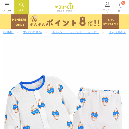
0
アカウン
検索
メニュー
カート
ONLINE STORE
ト
HOME
すべての商品
Baby&Toddler
Boy
（ベビー&キッズ）
（男の子）