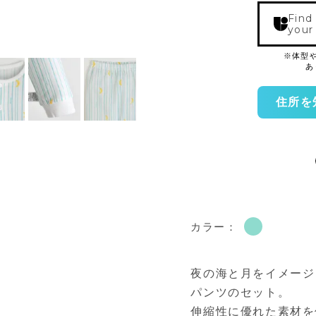
Find
your
住所を
カラー：
夜の海と月をイメージ
パンツのセット。
伸縮性に優れた素材を