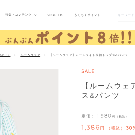
特集・
コンテンツ
SHOP
LIST
もくもく
ポイント
ルームウェア
【ルームウェア】ムーンライト長袖トップス&パンツ
男の子）
SALE
【ルームウェ
ス&パンツ
1,980
定価：
（税込）
1,386
税込
30