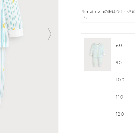
※moimolnの服は少し小
い。
80
90
100
110
120