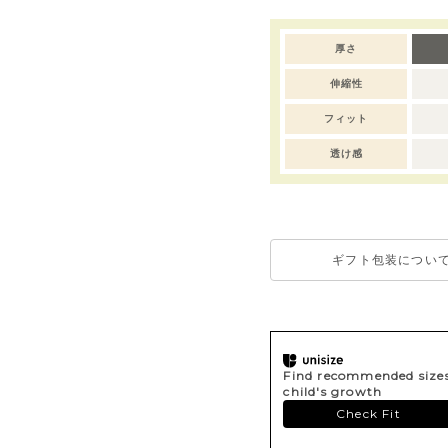
厚さ
伸縮性
フィット
透け感
ギフト包装につい
Find recommended sizes 
child's growth
Check Fit