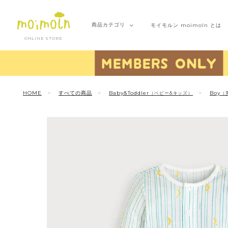
商品
カテゴリ
モイモルン
moimoln とは
ONLINE STORE
HOME
すべての商品
Baby&Toddler
Boy
（ベビー&キッズ）
（