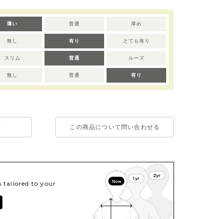
薄い
普通
厚め
無し
有り
とても有り
スリム
普通
ルーズ
無し
普通
有り
て
この商品について問い合わせる
tailored to your