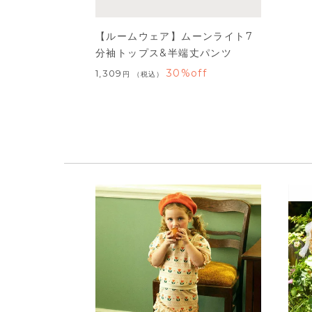
【ルームウェア】ムーンライト7
分袖トップス&半端丈パンツ
30%off
1,309
税込