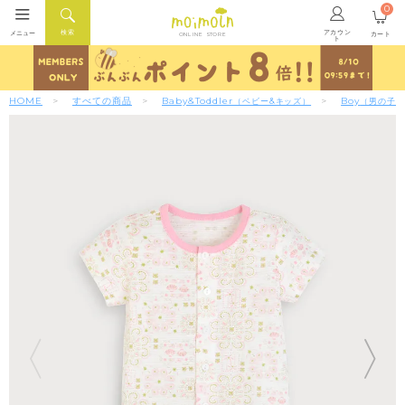
0
アカウン
検索
メニュー
カート
ONLINE STORE
ト
HOME
すべての商品
Baby&Toddler
Boy
（ベビー&キッズ）
（男の子）