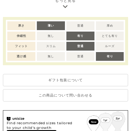
もっと見る
※サイズによってスナップボタンの仕様が異なります。
※ボタン 80サイズ：ボタン前全開き、90-110サイズ：肩部分ボ
タン有り、120サイズ：ボタン無し。
厚さ
薄い
普通
厚め
※撮影･モニター環境等により実際の商品の色味と異なって見える
伸縮性
無し
有り
とても有り
場合がございます。
※デリケートな素材を使用しているため、乾燥機のご使用はお控
フィット
スリム
普通
ルーズ
えいただくことをおすすめします。
透け感
無し
普通
有り
ギフト包装について
この商品について問い合わせる
Find recommended sizes tailored
to your child's growth