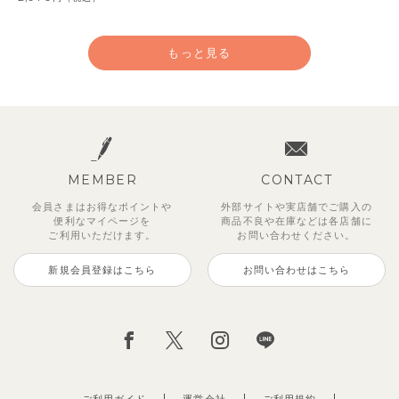
もっと見る
MEMBER
CONTACT
会員さまはお得なポイントや
外部サイトや実店舗でご購入の
便利な
マイページを
商品不良や
在庫などは各店舗に
ご利用いただけます。
お問い合わせください。
新規会員登録はこちら
お問い合わせはこちら
ジオアンバランスワンピース
マッキン半袖シャツ
【セットアップ】トイ総柄トップ
トゥーユーノースリーブ
【セットアップ】ルミスフリルポ
サンライズセーラーワンピース
【SOFT＆】カラーボーダートッ
【2点セット】ミエルカーディガ
ス＆パンツ
イントトップス＆パンツ
プス
ン＆ワンピース
2,970
3,465
495
2,970
円
（税込）
円
円
（税込）
（税込）
円
（税込）
2,475
1,980
990
3,960
円
（税込）
円
円
（税込）
円
（税込）
（税込）