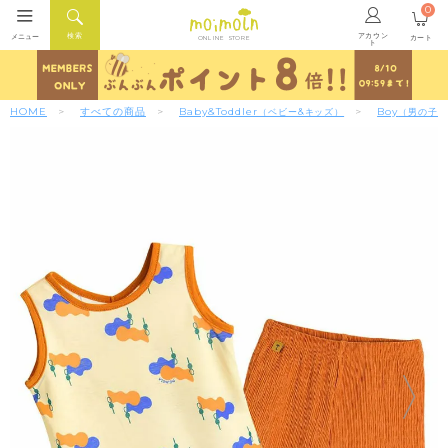
0
アカウン
検索
メニュー
カート
ONLINE STORE
ト
HOME
すべての商品
Baby&Toddler
Boy
（ベビー&キッズ）
（男の子）