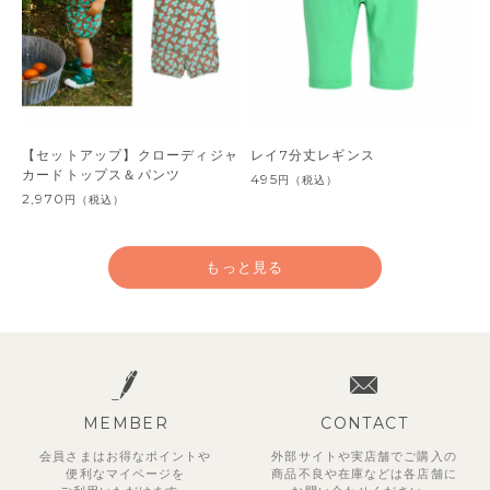
【セットアップ】クローディジャ
レイ7分丈レギンス
カードトップス＆パンツ
495
円
（税込）
2,970
円
（税込）
もっと見る
MEMBER
CONTACT
会員さまはお得なポイントや
外部サイトや実店舗でご購入の
便利な
マイページを
商品不良や
在庫などは各店舗に