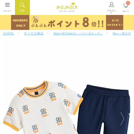
0
アカウン
検索
メニュー
カート
ONLINE STORE
ト
HOME
すべての商品
Baby&Toddler
Boy
（ベビー&キッズ）
（男の子）