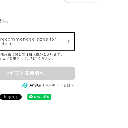
せん。
 recommended sizes for
 child
eギフト在庫切れ
のeギフトとは？