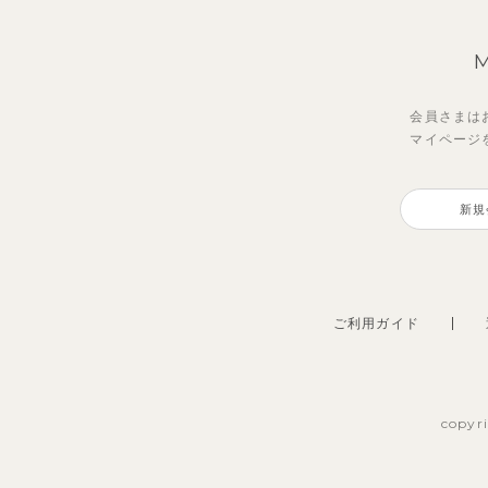
会員さまは
マイページ
【セットアップ】サンシャイン＆
【セットアップ】レトロダイヤモ
【セ
ベリ
ボート半袖トップス&パンツ
スリン半袖トップス＆ショートパ
ボー
ピー
新規
ンツ
ャツ
2,750
2,75
円
（税込）
4,620
2,20
円
（税込）
ご利用ガイド
copyr