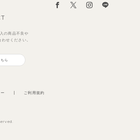
CT
入の
商品不良や
合わせください。
ダー
ポロ
【セットアップ】サマードロップ
【セットアップ】ギンガムセーラ
ート
ショルダートップス&ショートパ
ーカラー半袖トップス＆ハーフパ
こちら
ンツ
ンツ
2,695
2,750
円
円
（税込）
（税込）
シー
ご利用規約
served.