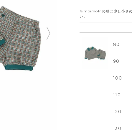
※moimolnの服は少し小
い。
80
90
100
110
120
130