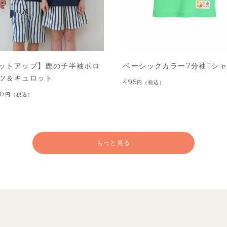
ットアップ】鹿の子半袖ポロ
ベーシックカラー7分袖Tシ
ツ＆キュロット
495
円
（税込）
00
円
（税込）
もっと見る