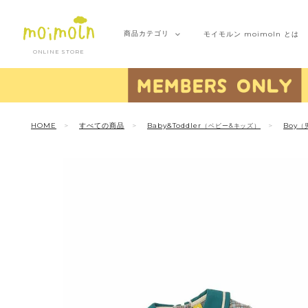
商品
カテゴリ
モイモルン
moimoln とは
ONLINE STORE
HOME
すべての商品
Baby&Toddler
Boy
（ベビー&キッズ）
（