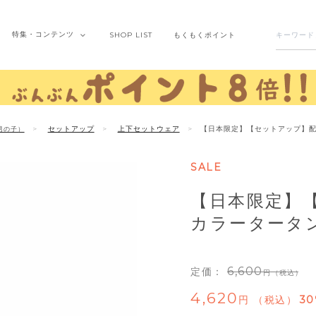
特集・
コンテンツ
SHOP
LIST
もくもく
ポイント
セットアップ
上下セットウェア
【日本限定】【セットアップ】配
男の子）
SALE
【日本限定】
カラータータ
6,600
定価：
（税込）
4,620
税込
30