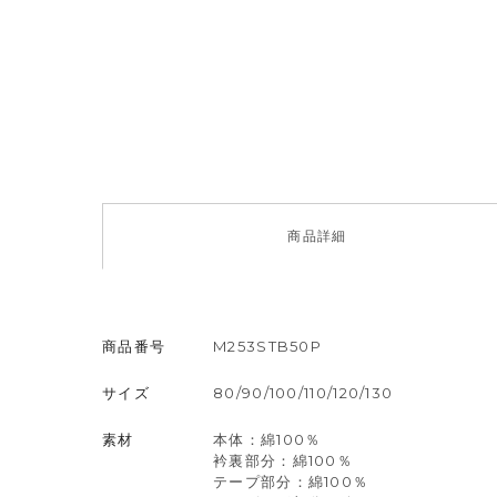
商品
詳細
商品番号
M253STB50P
サイズ
80/90/100/110/120/130
素材
本体：綿100％
衿裏部分：綿100％
テープ部分：綿100％