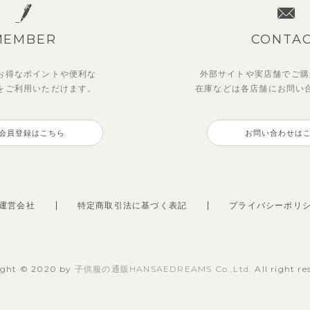
MEMBER
CONTA
お得なポイントや
便利な
外部サイトや実店舗でご購
を
ご利用いただけます。
在庫などは各店舗に
お問い
ットアップ】クロコ＆ボート
ー＆フラワーフリル半袖ワン
【セットアップ】カラーボー
【セットアップ】鹿の子半袖
ダー柄フレンチスリーブTシ
ス
ノースリーブトップス＆ショ
シャツ＆パンツ
会員登録はこちら
お問い合わせは
＆パン
パンツ
0
3,300
円
（税込）
円
（税込）
0
1,925
円
（税込）
円
（税込）
運営会社
特定商取引法に基づく表記
プライバシーポリ
ight © 2020 by
子供服の通販HANSAEDREAMS Co.,Ltd.
All right re