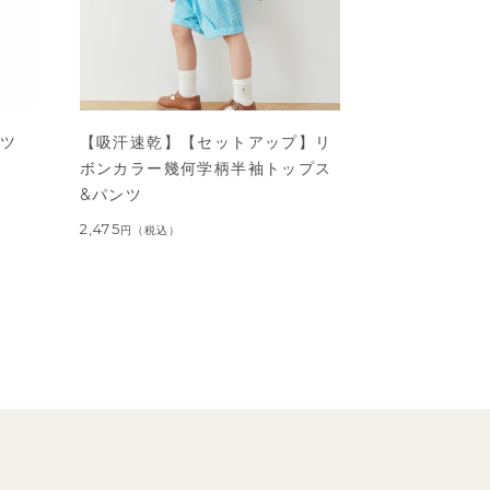
ャツ
【吸汗速乾】【セットアップ】リ
ボンカラー幾何学柄半袖トップス
&パンツ
2,475
円
（税込）