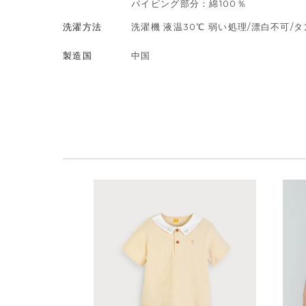
パイピング部分：綿100％
洗濯方法
洗濯機 液温30℃ 弱い処理/漂白不可/
製造国
中国