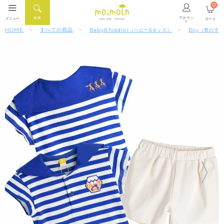
0
アカウン
検索
メニュー
カート
ONLINE STORE
ト
HOME
すべての商品
Baby&Toddler
Boy
（ベビー&キッズ）
（男の子）