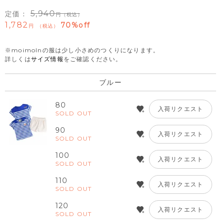
5,940
定価：
（税込）
1,782
70%off
税込
※moimolnの服は少し小さめのつくりになります。
詳しくは
サイズ情報
をご確認ください。
ブルー
80
入荷リクエスト
SOLD OUT
90
入荷リクエスト
SOLD OUT
100
入荷リクエスト
SOLD OUT
110
入荷リクエスト
SOLD OUT
120
入荷リクエスト
SOLD OUT