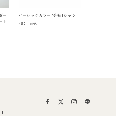
ダー
ベーシックカラー7分袖Tシャツ
ート
495
円
（税込）
CT