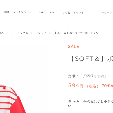
特集・
コンテンツ
SHOP
LIST
もくもく
ポイント
トップス
Tシャツ
【SOFT＆】ボーダー7分袖Ｔシャツ
男の子）
SALE
【SOFT＆】
1,980
定価：
（税込）
594
税込
70%o
※moimolnの服は少し小
い。