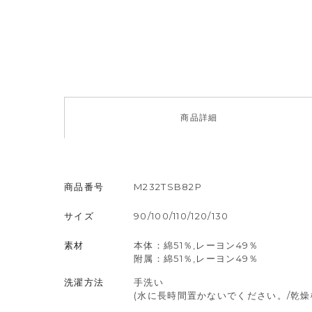
商品
詳細
商品番号
M232TSB82P
サイズ
90/100/110/120/130
素材
本体：綿51％,レーヨン49％
附属：綿51％,レーヨン49％
洗濯方法
手洗い
(水に長時間置かないでください。/乾燥