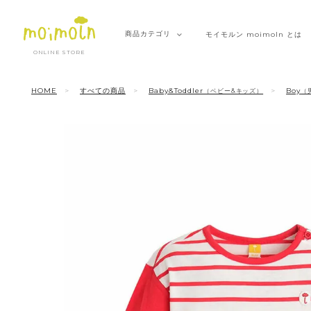
商品
カテゴリ
モイモルン
moimoln とは
ONLINE STORE
HOME
すべての商品
Baby&Toddler
Boy
（ベビー&キッズ）
（