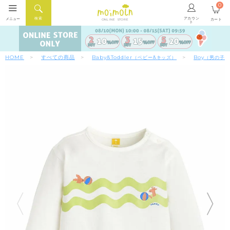
0
アカウン
検索
メニュー
カート
ONLINE STORE
ト
HOME
すべての商品
Baby&Toddler
Boy
（ベビー&キッズ）
（男の子）