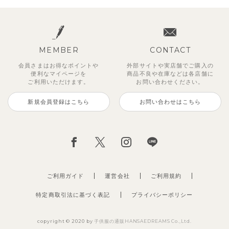
MEMBER
CONTACT
会員さまはお得なポイントや
外部サイトや実店舗でご購入の
便利な
マイページを
商品不良や
在庫などは各店舗に
ご利用いただけます。
お問い合わせください。
新規会員登録はこちら
お問い合わせはこちら
【SOFT＆】カラーボーダートッ
レイ7分丈レギンス
【セットアップ】レトロダイヤモ
【吸汗速乾】リボンカラー幾何学
【セットアップ】トイ総柄トップ
【セットアップ】ワッフルフェイ
サンライズセーラーワンピース
【セットアップ】鹿の子半袖ポロ
プス
スリン半袖トップス＆ショートパ
柄半袖ワンピース
ス＆パンツ
クレイヤード半袖トップス＆パン
シャツ＆キュロット
495
2,970
円
（税込）
円
（税込）
ンツ
ツ
990
2,475
2,475
3,300
円
円
（税込）
（税込）
円
円
（税込）
（税込）
4,620
5,500
円
（税込）
円
（税込）
ご利用ガイド
運営会社
ご利用規約
特定商取引法に基づく表記
プライバシーポリシー
copyright © 2020 by
子供服の通販HANSAEDREAMS Co.,Ltd.