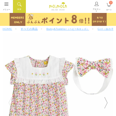
0
アカウン
検索
メニュー
カート
ONLINE STORE
ト
HOME
すべての商品
Baby&Toddler
Girl
（ベビー&キッズ）
（女の子