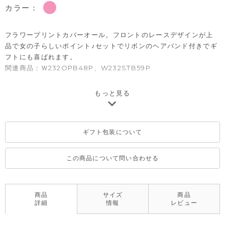
カラー：
フラワープリントカバーオール。フロントのレースデザインが上
品で女の子らしいポイント♪セットでリボンのヘアバンド付きでギ
フトにも喜ばれます。
関連商品：
Ｗ232OPB48P
、
W232STB59P
※一部、韓国で販売していた商品を日本の法律に基づいた品質表
もっと見る
示に変更をしたものがございますが、不良ではございませんので
予めご了承ください。
ギフト包装について
この商品について問い合わせる
商品
サイズ
商品
詳細
情報
レビュー