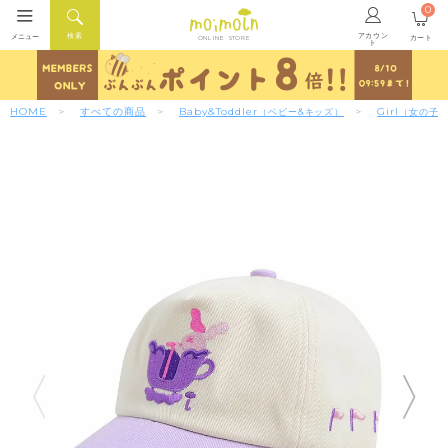
0
アカウン
検索
メニュー
カート
ONLINE STORE
ト
HOME
すべての商品
Baby&Toddler
Girl
（ベビー&キッズ）
（女の子