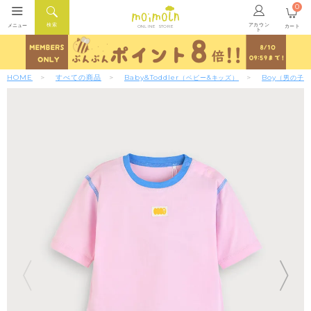
0
アカウン
検索
メニュー
カート
ONLINE STORE
ト
HOME
すべての商品
Baby&Toddler
Boy
（ベビー&キッズ）
（男の子）