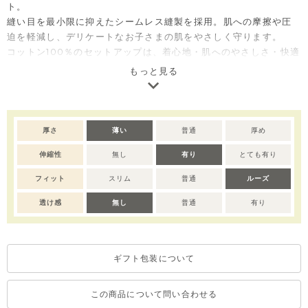
ト。
縫い目を最小限に抑えたシームレス縫製を採用。肌への摩擦や圧
迫を軽減し、デリケートなお子さまの肌をやさしく守ります。
コットン100％のセットアップは、着心地・肌へのやさしさ・快適
性に優れた、毎日着たくなる安心素材です。
もっと見る
ご自宅用としてはもちろん、出産祝いやベビー服のギフトとして
も喜ばれるセットアイテムです。
【シームレスルームウェア】大事なお子さまの日常生活を意識し
たディテール
厚さ
薄い
普通
厚め
生地と生地の間をつなぐ縫い代をなくす高品質な縫製方法で、赤
伸縮性
無し
有り
とても有り
ちゃんが感じる肌への刺激を最小限に抑え、快適な着用感を提供
します。
フィット
スリム
普通
ルーズ
※全サイズ：肩部分に脱着のためのスナップボタン有り。
透け感
無し
普通
有り
※デリケートな素材を使用しているため、乾燥機のご使用はお控
えいただくことをおすすめします。
※撮影･モニター環境等により実際の商品の色味と異なって見える
ギフト包装について
場合がございます。
※濃色部分は、摩擦や汗・雨などにより、他の衣類や下着、バッ
グ等に色移りする場合がございます。淡色のものとの組み合わせ
この商品について問い合わせる