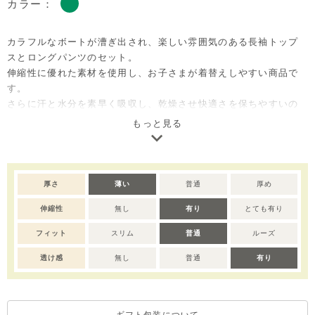
カラー：
カラフルなボートが漕ぎ出され、楽しい雰囲気のある長袖トップ
スとロングパンツのセット。
伸縮性に優れた素材を使用し、お子さまが着替えしやすい商品で
す。
さらに汗と水分を素早く吸収し、乾燥させ快適さを保ちやすいの
でルームウェアとしてぴったり。
もっと見る
ご自宅用としてはもちろん、出産祝いやベビー服のギフトとして
も喜ばれるセットアイテムです。
※サイズによってボタンの仕様が変わりますので予めご了承くだ
厚さ
薄い
普通
厚め
さい。80サイズ：全開き、90-110サイズ：肩部分開き、120-130
伸縮性
無し
有り
とても有り
サイズ：ボタン無し。
※撮影･モニター環境等により実際の商品の色味と異なって見える
フィット
スリム
普通
ルーズ
場合がございます。
※濃色部分は、摩擦や汗・雨などにより、他の衣類や下着、バッ
透け感
無し
普通
有り
グ等に色移りする場合がございます。淡色のものとの組み合わせ
や着用の際は、十分ご注意ください。
※色移りを防ぐため、手洗い後はタオルで軽く水気を取り、形を
ギフト包装について