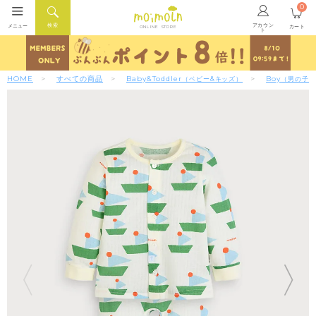
0
アカウン
検索
メニュー
カート
ONLINE STORE
ト
HOME
すべての商品
Baby&Toddler
Boy
（ベビー&キッズ）
（男の子）